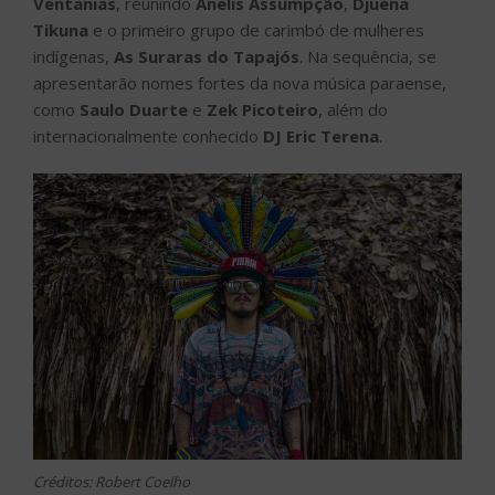
Ventanias
, reunindo
Anelis Assumpção
,
Djuena
Tikuna
e o primeiro grupo de carimbó de mulheres
indígenas,
As Suraras do Tapajós
. Na sequência, se
apresentarão nomes fortes da nova música paraense,
como
Saulo Duarte
e
Zek Picoteiro
, além do
internacionalmente conhecido
DJ Eric Terena
.
Créditos: Robert Coelho