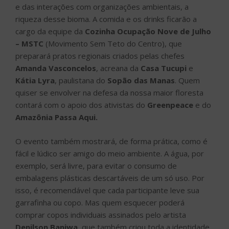
e das interações com organizações ambientais, a
riqueza desse bioma. A comida e os drinks ficarão a
cargo da equipe da
Cozinha Ocupação Nove de Julho
– MSTC
(Movimento Sem Teto do Centro), que
preparará pratos regionais criados pelas chefes
Amanda Vasconcelos
, acreana da
Casa Tucupi
e
Kátia Lyra
, paulistana do
Sopão das Manas
. Quem
quiser se envolver na defesa da nossa maior floresta
contará com o apoio dos ativistas do
Greenpeace
e do
Amazônia Passa Aqui.
O evento também mostrará, de forma prática, como é
fácil e lúdico ser amigo do meio ambiente. A água, por
exemplo, será livre, para evitar o consumo de
embalagens plásticas descartáveis de um só uso. Por
isso, é recomendável que cada participante leve sua
garrafinha ou copo. Mas quem esquecer poderá
comprar copos individuais assinados pelo artista
Denilson Baniwa
, que também criou toda a identidade