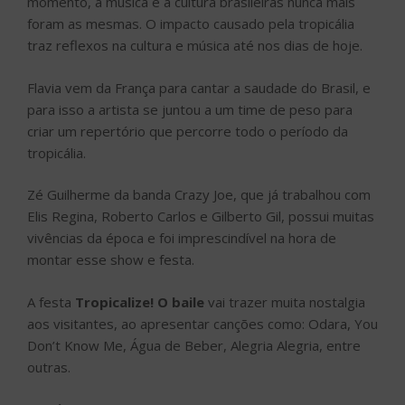
momento, a música e a cultura brasileiras nunca mais
foram as mesmas. O impacto causado pela tropicália
traz reflexos na cultura e música até nos dias de hoje.
Flavia vem da França para cantar a saudade do Brasil, e
para isso a artista se juntou a um time de peso para
criar um repertório que percorre todo o período da
tropicália.
Zé Guilherme da banda Crazy Joe, que já trabalhou com
Elis Regina, Roberto Carlos e Gilberto Gil, possui muitas
vivências da época e foi imprescindível na hora de
montar esse show e festa.
A festa
Tropicalize! O baile
vai trazer muita nostalgia
aos visitantes, ao apresentar canções como: Odara, You
Don’t Know Me, Água de Beber, Alegria Alegria, entre
outras.