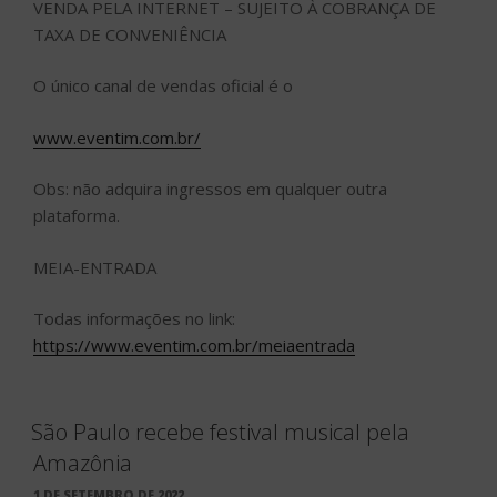
VENDA PELA INTERNET – SUJEITO À COBRANÇA DE
TAXA DE CONVENIÊNCIA
O único canal de vendas oficial é o
www.eventim.com.br/
Obs: não adquira ingressos em qualquer outra
plataforma.
MEIA-ENTRADA
Todas informações no link:
https://www.eventim.com.br/meiaentrada
São Paulo recebe festival musical pela
Amazônia
PUBLICADO
1 DE SETEMBRO DE 2022