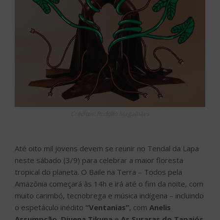
Créditos: Rodolfo Magalhães
Até oito mil jovens devem se reunir no Tendal da Lapa
neste sábado (3/9) para celebrar a maior floresta
tropical do planeta. O Baile na Terra – Todos pela
Amazônia começará às 14h e irá até o fim da noite, com
muito carimbó, tecnobrega e música indígena – incluindo
o espetáculo inédito
“Ventanias”
, com
Anelis
Assumpção
,
Djuena Tikuna
e
As Suraras do Tapajós
.