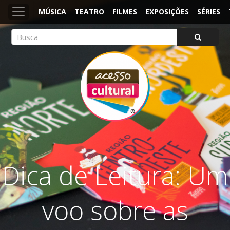
MÚSICA
TEATRO
FILMES
EXPOSIÇÕES
SÉRIES
ACESSO CULTURAL
Arte, Cultura Pop e Entretenimento
Dica de Leitura: Um
voo sobre as