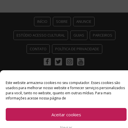
INÍCIO
SOBRE
ANUNCIE
ESTÚDIO ACESSO CULTURAL
GUIAS
PARCEIROS
CONTATO
POLÍTICA DE PRIVACIDADE
Facebook
Twitter
Instagram
Youtube
©
Copyright
2026 Acesso Cultural - Arte, Cultura Pop e Entretenimento
Desenvolvido por
Del Vieira
Este website armazena cookies no seu computador. Esses cookies são
usados ​​para melhorar nosso website e fornecer serviços personalizados
para você, tanto no website, quanto em outras mídias. Para mais
informações acesse nossa página de
Aceitar cookies
Negar