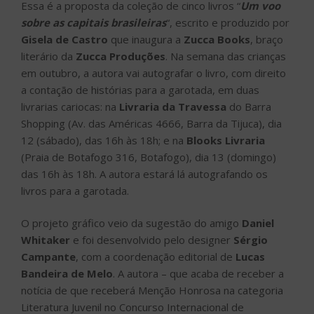
Essa é a proposta da coleção de cinco livros “
Um voo
sobre as capitais brasileiras
“, escrito e produzido por
Gisela de Castro
que inaugura a
Zucca Books
, braço
literário da
Zucca Produções
. Na semana das crianças
em outubro, a autora vai autografar o livro, com direito
a contação de histórias para a garotada, em duas
livrarias cariocas: na
Livraria da Travessa
do Barra
Shopping (Av. das Américas 4666, Barra da Tijuca), dia
12 (sábado), das 16h às 18h; e na
Blooks Livraria
(Praia de Botafogo 316, Botafogo), dia 13 (domingo)
das 16h às 18h. A autora estará lá autografando os
livros para a garotada.
O projeto gráfico veio da sugestão do amigo
Daniel
Whitaker
e foi desenvolvido pelo designer
Sérgio
Campante
, com a coordenação editorial de
Lucas
Bandeira de Melo
. A autora – que acaba de receber a
notícia de que receberá Menção Honrosa na categoria
Literatura Juvenil no Concurso Internacional de