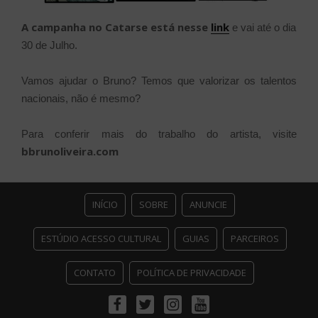
A campanha no Catarse está nesse
link
e vai até o dia
30 de Julho.
Vamos ajudar o Bruno? Temos que valorizar os talentos
nacionais, não é mesmo?
Para conferir mais do trabalho do artista, visite
bbrunoliveira.com
INÍCIO
SOBRE
ANUNCIE
ESTÚDIO ACESSO CULTURAL
GUIAS
PARCEIROS
CONTATO
POLÍTICA DE PRIVACIDADE
Facebook
Twitter
Instagram
Youtube