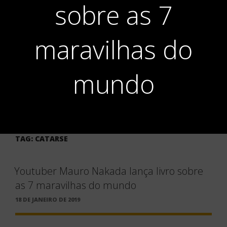
sobre as 7
maravilhas do
mundo
TAG:
CATARSE
Youtuber Mauro Nakada lança livro sobre
as 7 maravilhas do mundo
PUBLICADO
18 DE JANEIRO DE 2019
EM