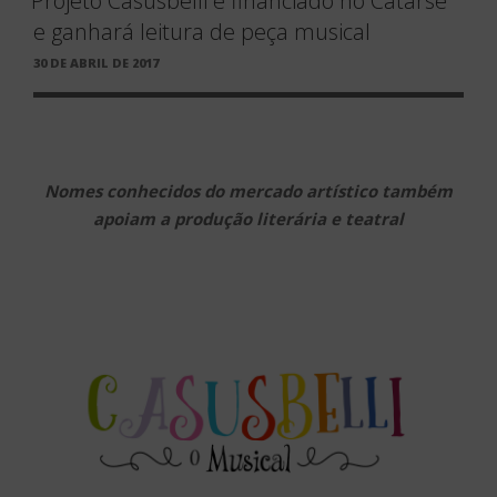
Projeto Casusbelli é financiado no Catarse
e ganhará leitura de peça musical
PUBLICADO
30 DE ABRIL DE 2017
EM
Nomes conhecidos do mercado artístico também
apoiam a produção literária e teatral