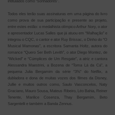
intitulados como “sonhadores”.
Todos eles terão suas assinaturas em uma página do livro
como prova de sua participação e presente ao projeto,
entre estes estão: o medalhista olímpico Arthur Nory, o ator
e apresentador Lucas Salles que já atuou em “Malhação” e
integrou o CQC, o cantor e ator Ruy Brissac, o Dinho do “O
Musical Mamonas”, a escritora Samanta Holtz, autora do
romance “Quero Ser Beth Levith”, o ator Diego Montez, de
“Wicked” e “Cúmplices de Um Resgate”, a atriz e cantora
Alessandra Maestrini, a Bozena de “Toma Lá da Cá”, a
pequena Julia Bergamim da série “3%” do Netflix, a
dubladora e dona de muitas vozes dos filmes da Disney,
Jullie e muitos outros como, Saulo Vasconcelos, Naty
Graciano, Mauro Sousa, Mateus Ribeiro, Léo Bahia, Reiner
Tenente, Marilice Cosenza, Thay Bergamim, Beto
Sargentelli e também a Banda Zennus.