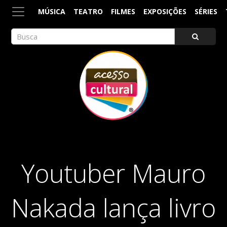
MÚSICA
TEATRO
FILMES
EXPOSIÇÕES
SÉRIES
ACESSO CULTURAL
Arte, Cultura Pop e Entretenimento
Youtuber Mauro
Nakada lança livro