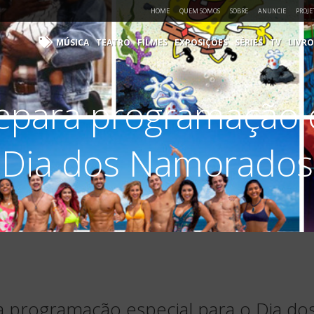
HOME
QUEM SOMOS
SOBRE
ANUNCIE
PROJE
MÚSICA
TEATRO
FILMES
EXPOSIÇÕES
SÉRIES
TV
LIVRO
para programação e
Dia dos Namorados
 programação especial para o Dia d