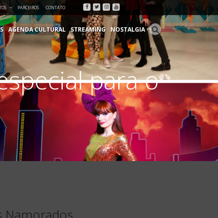
Facebook
Twitter
Instagram
Youtube
TOS
PARCEIROS
CONTATO
S
AGENDA CULTURAL
STREAMING
NOSTALGIA
special para o
os Namorados