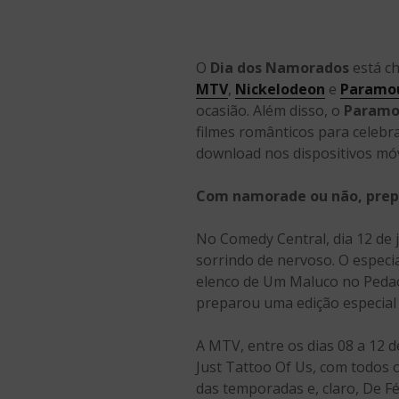
O
Dia dos Namorados
está c
MTV
,
Nickelodeon
e
Paramo
ocasião. Além disso, o
Paramo
filmes românticos para celebr
download nos dispositivos móv
Com namorade ou não, prepa
No Comedy Central, dia 12 de j
sorrindo de nervoso. O especi
elenco de Um Maluco no Pedaço
preparou uma edição especial
A MTV, entre os dias 08 a 12 
Just Tattoo Of Us, com todos
das temporadas e, claro, De Fér