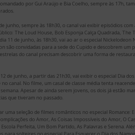
, comandado por Gui Araújo e Bia Coelho, sempre às 17h, t
rados.
 de junho, sempre às 18h30, o canal vai exibir episódios com
úblico: The Loud House, Bob Esponja Calça Quadrada, The
ia 11 de junho, às 18h30, vai ao ar o especial Nickelodeon 
deon são convidadas para a sede do Cupido e descobrem um p
estrelas do canal precisam descobrir uma forma de restaur
2 de junho, a partir das 21h30, vai exibir o especial Dia d
no canal. No filme, um casal de classe média tenta reacen
semana. Apesar de ainda serem jovens, os dois já estão ma
cias que tiveram no passado.
zar uma seleção de filmes românticos no especial Romance:
Complicações do Amor, As Coisas Impossíveis do Amor, O 
Escola Perfeita, Um Bom Partido, As Palavras e Serena. Além
 para solteires no especial Para Esquecer o Dia dos Namor