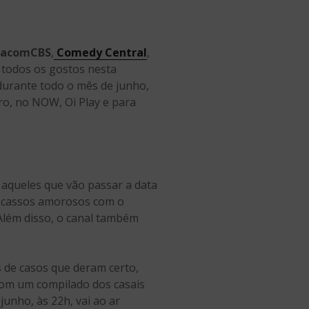
iacomCBS
,
Comedy Central
,
todos os gostos nesta
 durante todo o mês de junho,
ro, no NOW, Oi Play e para
a aqueles que vão passar a data
fracassos amorosos com o
Além disso, o canal também
s de casos que deram certo,
com um compilado dos casais
junho, às 22h, vai ao ar