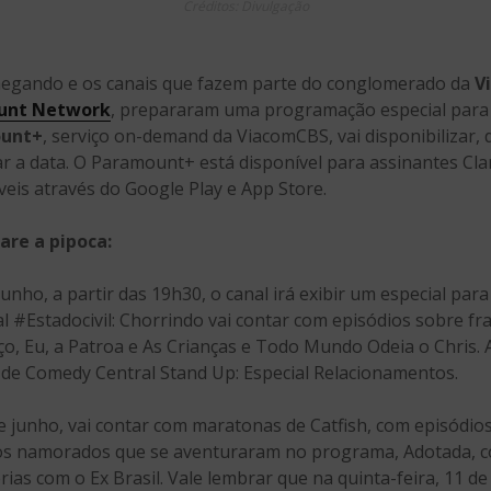
Créditos: Divulgação
hegando e os canais que fazem parte do conglomerado da
V
unt Network
, prepararam uma programação especial para 
unt+
, serviço on-demand da ViacomCBS, vai disponibilizar,
ar a data. O Paramount+ está disponível para assinantes Cla
eis através do Google Play e App Store.
re a pipoca:
unho, a partir das 19h30, o canal irá exibir um especial par
al #Estadocivil: Chorrindo vai contar com episódios sobre 
, Eu, a Patroa e As Crianças e Todo Mundo Odeia o Chris. 
 de Comedy Central Stand Up: Especial Relacionamentos.
de junho, vai contar com maratonas de Catfish, com episódio
 os namorados que se aventuraram no programa, Adotada, 
ias com o Ex Brasil. Vale lembrar que na quinta-feira, 11 de 