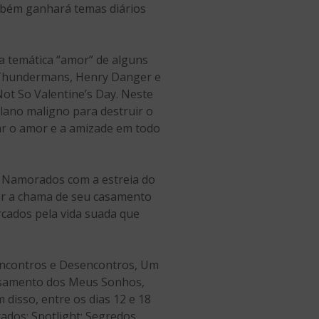
ambém ganhará temas diários
 a temática “amor” de alguns
 Thundermans, Henry Danger e
Not So Valentine’s Day. Neste
lano maligno para destruir o
ar o amor e a amizade em todo
os Namorados com a estreia do
der a chama de seu casamento
rcados pela vida suada que
 Encontros e Desencontros, Um
Casamento dos Meus Sonhos,
 disso, entre os dias 12 e 18
ados: Spotlight: Segredos