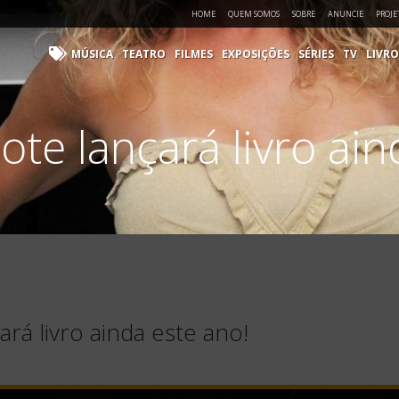
HOME
QUEM SOMOS
SOBRE
ANUNCIE
PROJE
MÚSICA
TEATRO
FILMES
EXPOSIÇÕES
SÉRIES
TV
LIVRO
ote lançará livro ain
ará livro ainda este ano!