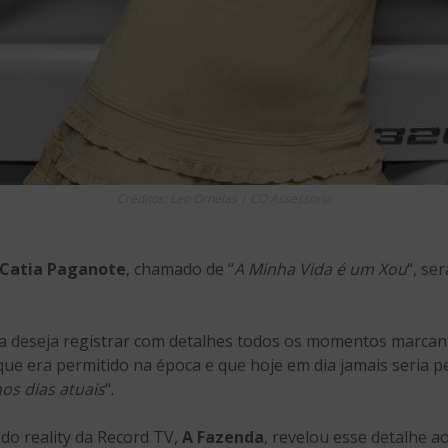
Créditos: Leo Ornelas | CO Assessoria
Catia Paganote
, chamado de “
A Minha Vida é um Xou
“, se
ia deseja registrar com detalhes todos os momentos marcan
 que era permitido na época e que hoje em dia jamais seria pe
os dias atuais
“.
 do reality da Record TV,
A Fazenda
, revelou esse detalhe ao