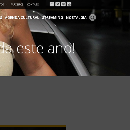
Facebook
Twitter
Instagram
Youtube
TOS
PARCEIROS
CONTATO
S
AGENDA CULTURAL
STREAMING
NOSTALGIA
da este ano!