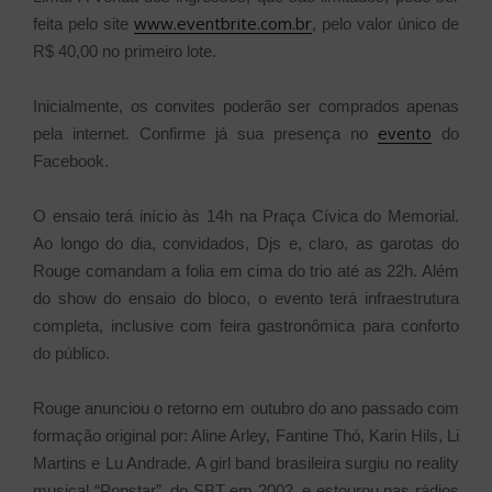
www.eventbrite.com.br
feita pelo site
, pelo valor único de
R$ 40,00 no primeiro lote.
Inicialmente, os convites poderão ser comprados apenas
evento
pela internet. Confirme já sua presença no
do
Facebook.
O ensaio terá início às 14h na Praça Cívica do Memorial.
Ao longo do dia, convidados, Djs e, claro, as garotas do
Rouge comandam a folia em cima do trio até as 22h. Além
do show do ensaio do bloco, o evento terá infraestrutura
completa, inclusive com feira gastronômica para conforto
do público.
Rouge anunciou o retorno em outubro do ano passado com
formação original por: Aline Arley, Fantine Thó, Karin Hils, Li
Martins e Lu Andrade. A girl band brasileira surgiu no reality
musical “Popstar”, do SBT em 2002, e estourou nas rádios