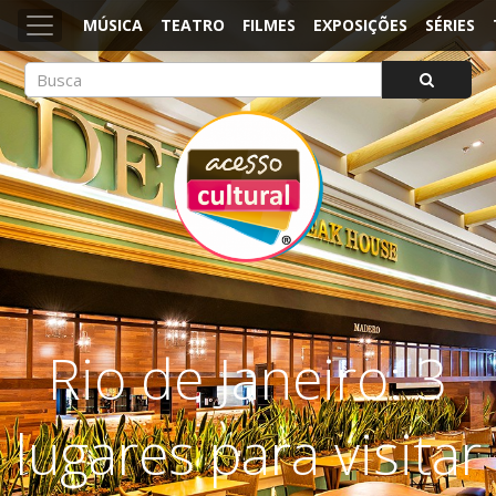
MÚSICA
TEATRO
FILMES
EXPOSIÇÕES
SÉRIES
ACESSO CULTURAL
Arte, Cultura Pop e Entretenimento
Rio de Janeiro: 3
lugares para visitar