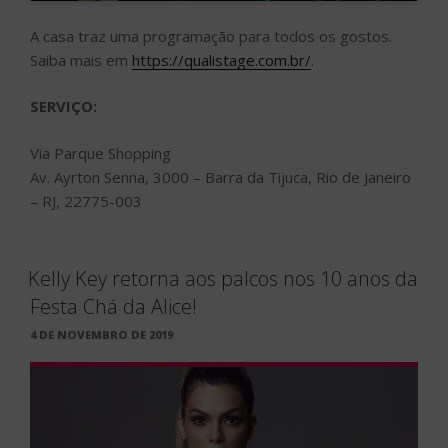
A casa traz uma programação para todos os gostos.
Saiba mais em
https://qualistage.com.br/
.
SERVIÇO:
Via Parque Shopping
Av. Ayrton Senna, 3000 – Barra da Tijuca, Rio de Janeiro
– RJ, 22775-003
Kelly Key retorna aos palcos nos 10 anos da
Festa Chá da Alice!
PUBLICADO
4 DE NOVEMBRO DE 2019
EM