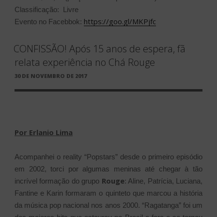
Classificação: Livre
https://goo.gl/MKPjfc
Evento no Facebbok:
CONFISSÃO! Após 15 anos de espera, fã
relata experiência no Chá Rouge
PUBLICADO
30 DE NOVEMBRO DE 2017
EM
Por Erlanio Lima
Acompanhei o reality “Popstars” desde o primeiro episódio
em 2002, torci por algumas meninas até chegar à tão
Rouge
incrível formação do grupo
: Aline, Patrícia, Luciana,
Fantine e Karin formaram o quinteto que marcou a história
da música pop nacional nos anos 2000. “Ragatanga” foi um