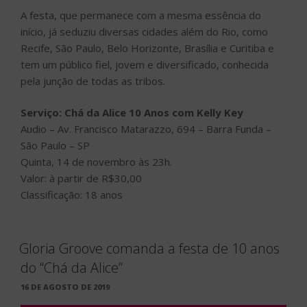
A festa, que permanece com a mesma essência do
início, já seduziu diversas cidades além do Rio, como
Recife, São Paulo, Belo Horizonte, Brasília e Curitiba e
tem um público fiel, jovem e diversificado, conhecida
pela junção de todas as tribos.
Serviço: Chá da Alice 10 Anos com Kelly Key
Audio – Av. Francisco Matarazzo, 694 – Barra Funda –
São Paulo – SP
Quinta, 14 de novembro às 23h.
Valor: à partir de R$30,00
Classificação: 18 anos
Gloria Groove comanda a festa de 10 anos
do “Chá da Alice”
PUBLICADO
16 DE AGOSTO DE 2019
EM