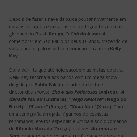
Depois de fazer a nave da
Xuxa
pousar novamente em
nossos corações e juntar as cinco integrantes da maior
girl band do Brasil:
Rouge
; O
Chá da Alice
vai
comemorar em São Paulo os seus 10 anos, trazendo de
volta para os palcos outro fenômeno, a cantora
Kelly
Key
.
Dona de Hits que até hoje sacodem as pistas do país,
Kelly Key retornará aos palcos com um mega show
dirigido por
Pablo Falcão
, criador da festa e
diretor dos shows: “
Show das Poderosas
”
(Anitta)
, “
A
danada sou eu
”
(Ludmilla)
,
“Nego Resolve”
(Nego do
Borel)
,
“15 anos”
(Rouge)
,
“Xuxa Xou”
(Xuxa)
. Com
uma cenografia arrojada, figurinos de estilistas
renomados, efeitos especiais e um balé sob o comando
de
Rômulo Morada
(Rouge), o show “
Aumenta o
Som
” promete ser o retorno triunfal da percursora da