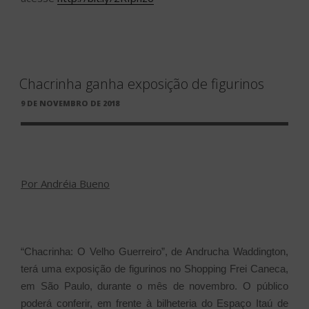
Chacrinha ganha exposição de figurinos
PUBLICADO
9 DE NOVEMBRO DE 2018
EM
Por Andréia Bueno
“Chacrinha: O Velho Guerreiro”, de Andrucha Waddington,
terá uma exposição de figurinos no Shopping Frei Caneca,
em São Paulo, durante o mês de novembro. O público
poderá conferir, em frente à bilheteria do Espaço Itaú de