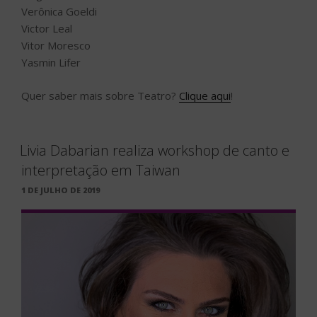
Verônica Goeldi
Victor Leal
Vitor Moresco
Yasmin Lifer
Quer saber mais sobre Teatro?
Clique aqui
!
Livia Dabarian realiza workshop de canto e
interpretação em Taiwan
PUBLICADO
1 DE JULHO DE 2019
EM