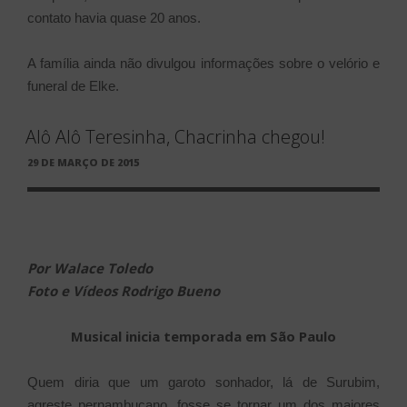
contato havia quase 20 anos.
A família ainda não divulgou informações sobre o velório e
funeral de Elke.
Alô Alô Teresinha, Chacrinha chegou!
PUBLICADO
29 DE MARÇO DE 2015
EM
Por Walace Toledo
Foto e Vídeos Rodrigo Bueno
Musical inicia temporada em São Paulo
Quem diria que um garoto sonhador, lá de Surubim,
agreste pernambucano, fosse se tornar um dos maiores