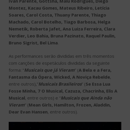
Ivan Parente, Gottsha, Malu Rodrigues, Diego
Montez, Kacau Gomes, Mateus Ribeiro, Letícia
Soares, Carol Costa, Thuany Parente, Thiago
Machado, Carol Botelho, Tiago Barbosa, Helga
Nemetik, Roberta Jafet, Ana Luiza Ferreira, Clara
Verdier, Leo Bahia, Bruna Pazinato, Raquel Paulin,
Bruno Sigrist, Bel Lima
.
As performances serão divididas em três momentos
com canções de espetáculos divididas da seguinte
forma: “
Musicais que já Vieram
” (
A Bela e a Fera,
Fantasma da Ópera, Wicked, A Noviça Rebelde
,
entre outros),”
Musicais Brasileiros
” (
Se Essa Lua
Fosse Minha, 7 O Musical, Cazuza, Chacrinha, Elis A
Musical
, entre outros) e “
Musicais que Ainda não
Vieram
” (
Mean Girls, Hamilton, Frozen, Aladdin,
Dear Evan Hansen
, entre outros).