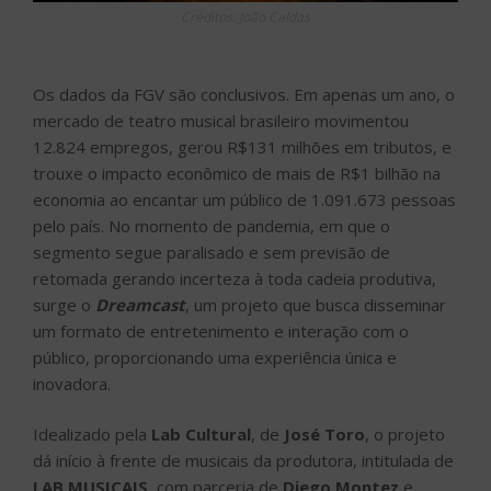
Créditos: João Caldas
Os dados da FGV são conclusivos. Em apenas um ano, o
mercado de teatro musical brasileiro movimentou
12.824 empregos, gerou R$131 milhões em tributos, e
trouxe o impacto econômico de mais de R$1 bilhão na
economia ao encantar um público de 1.091.673 pessoas
pelo país. No momento de pandemia, em que o
segmento segue paralisado e sem previsão de
retomada gerando incerteza à toda cadeia produtiva,
surge o
Dreamcast
, um projeto que busca disseminar
um formato de entretenimento e interação com o
público, proporcionando uma experiência única e
inovadora.
Idealizado pela
Lab Cultural
, de
José Toro
, o projeto
dá início à frente de musicais da produtora, intitulada de
LAB MUSICAIS
, com parceria de
Diego Montez
e