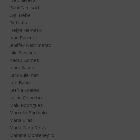
Fred Silveira
Gabi Camisotti
Gigi Debei
Gottsha
Helga Nemetik
Ivan Parente
Jeniffer Nascimento
Júlia Sanches
Kacau Gomes
Kiara Sasso
Lara Suleiman
Leo Bahia
Letícia Soares
Lucas Colombo
Malu Rodrigues
Marcella Bártholo
Maria Brasil
Maria Clara Rosis
Mariana Montenegro