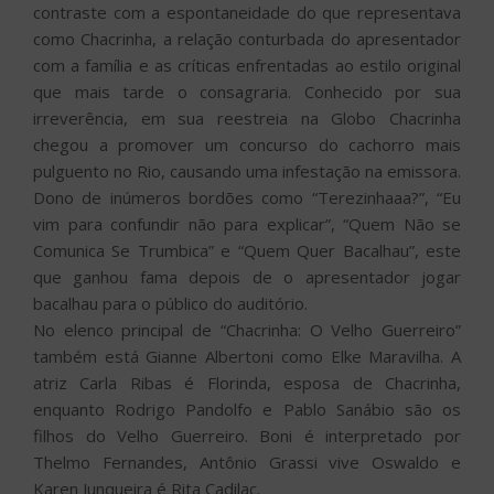
contraste com a espontaneidade do que representava
como Chacrinha, a relação conturbada do apresentador
com a família e as críticas enfrentadas ao estilo original
que mais tarde o consagraria. Conhecido por sua
irreverência, em sua reestreia na Globo Chacrinha
chegou a promover um concurso do cachorro mais
pulguento no Rio, causando uma infestação na emissora.
Dono de inúmeros bordões como “Terezinhaaa?”, “Eu
vim para confundir não para explicar”, “Quem Não se
Comunica Se Trumbica” e “Quem Quer Bacalhau”, este
que ganhou fama depois de o apresentador jogar
bacalhau para o público do auditório.
No elenco principal de “Chacrinha: O Velho Guerreiro”
também está Gianne Albertoni como Elke Maravilha. A
atriz Carla Ribas é Florinda, esposa de Chacrinha,
enquanto Rodrigo Pandolfo e Pablo Sanábio são os
filhos do Velho Guerreiro. Boni é interpretado por
Thelmo Fernandes, Antônio Grassi vive Oswaldo e
Karen Junqueira é Rita Cadilac.