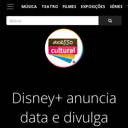
MÚSICA
TEATRO
FILMES
EXPOSIÇÕES
SÉRIES
ACESSO CULTURAL
Arte, Cultura Pop e Entretenimento
Disney+ anuncia
data e divulga