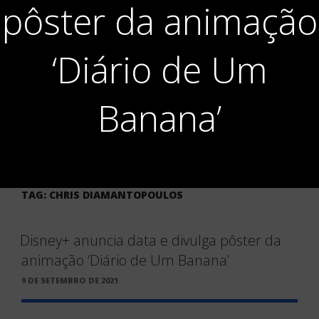
pôster da animação
‘Diário de Um
Banana’
TAG:
CHRIS DIAMANTOPOULOS
Disney+ anuncia data e divulga pôster da
animação ‘Diário de Um Banana’
PUBLICADO
9 DE SETEMBRO DE 2021
EM