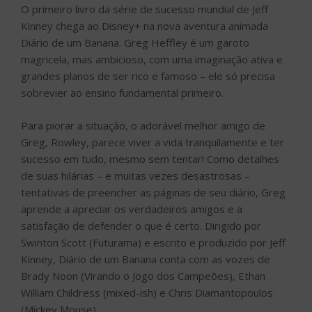
O primeiro livro da série de sucesso mundial de Jeff
Kinney chega ao Disney+ na nova aventura animada
Diário de um Banana. Greg Heffley é um garoto
magricela, mas ambicioso, com uma imaginação ativa e
grandes planos de ser rico e famoso – ele só precisa
sobrevier ao ensino fundamental primeiro.
Para piorar a situação, o adorável melhor amigo de
Greg, Rowley, parece viver a vida tranquilamente e ter
sucesso em tudo, mesmo sem tentar! Como detalhes
de suas hilárias – e muitas vezes desastrosas –
tentativas de preencher as páginas de seu diário, Greg
aprende a apreciar os verdadeiros amigos e a
satisfação de defender o que é certo. Dirigido por
Swinton Scott (Futurama) e escrito e produzido por Jeff
Kinney, Diário de um Banana conta com as vozes de
Brady Noon (Virando o Jogo dos Campeões), Ethan
William Childress (mixed-ish) e Chris Diamantopoulos
(Mickey Mouse).