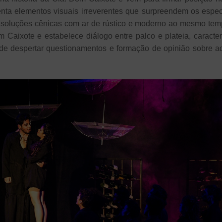
enta elementos visuais irreverentes que surpreendem os espe
 soluções cênicas com ar de rústico e moderno ao mesmo tem
Caixote e estabelece diálogo entre palco e plateia, caracter
e despertar questionamentos e formação de opinião sobre aq