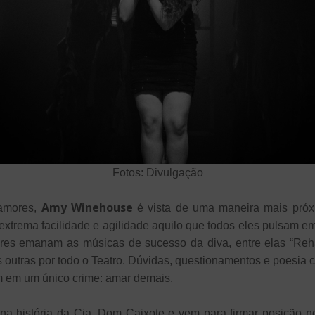
Fotos: Divulgação
Amy Winehouse
 amores,
é vista de uma maneira mais próx
trema facilidade e agilidade aquilo que todos eles pulsam 
res emanam as músicas de sucesso da diva, entre elas “Rehab
 outras por todo o Teatro. Dúvidas, questionamentos e poesia
 em um único crime: amar demais.
na história da Cia. Dom Caixote e vem para firmar posição 