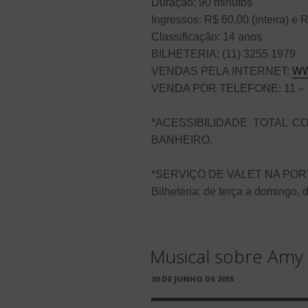
Duração: 90 minutos
Ingressos: R$ 60,00 (inteira) e
Classificação: 14 anos
BILHETERIA: (11) 3255 1979
WW
VENDAS PELA INTERNET:
VENDA POR TELEFONE: 11 – 
*ACESSIBILIDADE TOTAL 
BANHEIRO.
*SERVIÇO DE VALET NA POR
Bilheteria: de terça a domingo,
Musical sobre Amy 
PUBLICADO
30 DE JUNHO DE 2015
EM