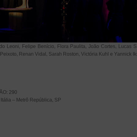
do Leoni, Felipe Benício, Flora Paulita, João Cortes, Lucas
a Peixoto, Renan Vidal, Sarah Roston, Victória Kuhl e Yannick I
ÃO: 290
 Itália – Metrô República, SP