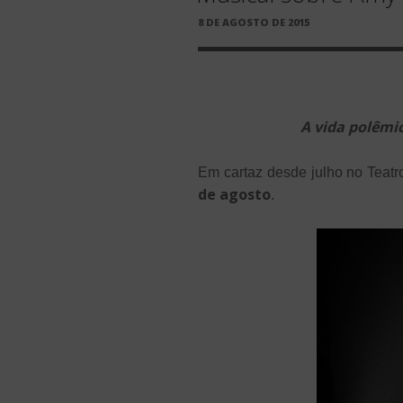
PUBLICADO
8 DE AGOSTO DE 2015
EM
A vida polêmi
Em cartaz desde julho no Teatro 
de agosto
.