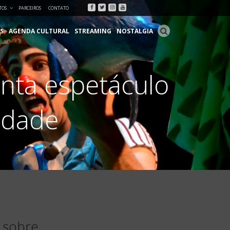
Facebook
Twitter
Instagram
Youtube
TOS
PARCEIROS
CONTATO
S
AGENDA CULTURAL
STREAMING
NOSTALGIA
enta espetáculo
lidade
l sobre