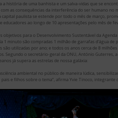
ta a história de uma banhista e um salva-vidas que se encon
 com as consequências da interferência do ser humano no m
da capital paulista se estende por todo o mês de março, pro
s e educadores ao longo de 10 apresentações pelo mês de fe
os objetivos para o Desenvolvimento Sustentável da Agend
1 minuto são compradas 1 milhão de garrafas d’água de plás
is são utilizadas por ano; e todos os anos cerca de 8 milhõe
os. Segundo o secretário-geral da ONU, António Guterres, a
anos já supera as estrelas de nossa galáxia:
iência ambiental no público de maneira lúdica, sensibiliza
ais e filhos sobre o tema”, afirma Yvie Tinoco, integrante 