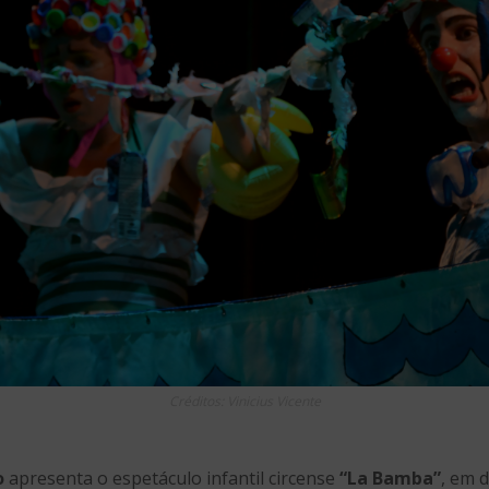
Créditos: Vinicius Vicente
o
apresenta o espetáculo infantil circense
“La Bamba”
, em d