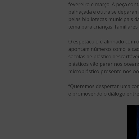
fevereiro e março. A peça con
palhaçada e outra se deparam
pelas bibliotecas municipais 
tema para crianças, familiare
O espetáculo é alinhado com 
apontam números como: a cada 
sacolas de plástico descartáve
plásticos vão parar nos ocean
microplástico presente nos oce
“Queremos despertar uma consc
e promovendo o diálogo entre p