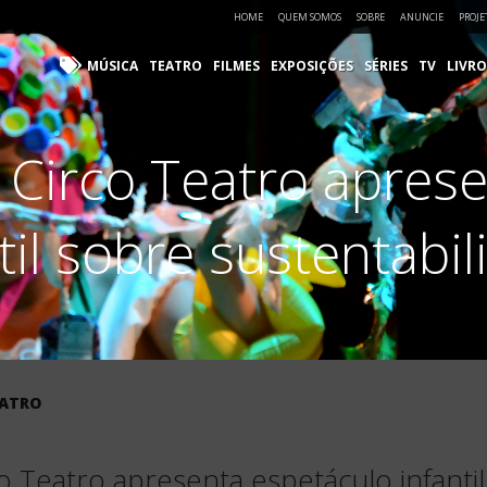
HOME
QUEM SOMOS
SOBRE
ANUNCIE
PROJE
MÚSICA
TEATRO
FILMES
EXPOSIÇÕES
SÉRIES
TV
LIVRO
 Circo Teatro apres
til sobre sustentabi
EATRO
o Teatro apresenta espetáculo infanti