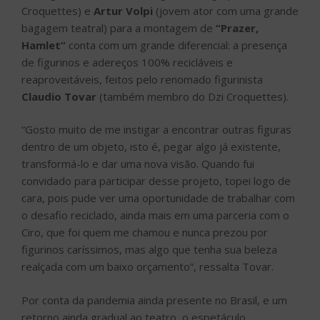
Croquettes) e
Artur Volpi
(jovem ator com uma grande
bagagem teatral) para a montagem de
“Prazer,
Hamlet”
conta com um grande diferencial: a presença
de figurinos e adereços 100% recicláveis e
reaproveitáveis, feitos pelo renomado figurinista
Claudio Tovar
(também membro do Dzi Croquettes).
“Gosto muito de me instigar a encontrar outras figuras
dentro de um objeto, isto é, pegar algo já existente,
transformá-lo e dar uma nova visão. Quando fui
convidado para participar desse projeto, topei logo de
cara, pois pude ver uma oportunidade de trabalhar com
o desafio reciclado, ainda mais em uma parceria com o
Ciro, que foi quem me chamou e nunca prezou por
figurinos caríssimos, mas algo que tenha sua beleza
realçada com um baixo orçamento”, ressalta Tovar.
Por conta da pandemia ainda presente no Brasil, e um
retorno ainda gradual ao teatro, o espetáculo,