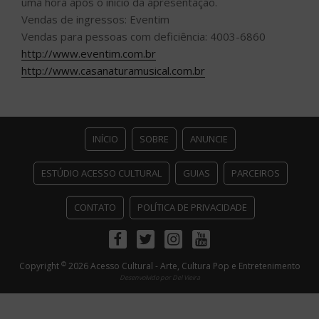
uma hora após o início da apresentação.
Vendas de ingressos: Eventim
Vendas para pessoas com deficiência: 4003-6860
http://www.eventim.com.br
http://www.casanaturamusical.com.br
INÍCIO
SOBRE
ANUNCIE
ESTÚDIO ACESSO CULTURAL
GUIAS
PARCEIROS
CONTATO
POLÍTICA DE PRIVACIDADE
Facebook
Twitter
Instagram
Youtube
©
Copyright
2026 Acesso Cultural - Arte, Cultura Pop e Entretenimento
Desenvolvido por
Del Vieira