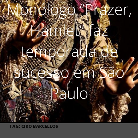
Monólogo “Prazer,
Hamlet” faz
temporada de
sucesso em São
Paulo
TAG:
CIRO BARCELLOS