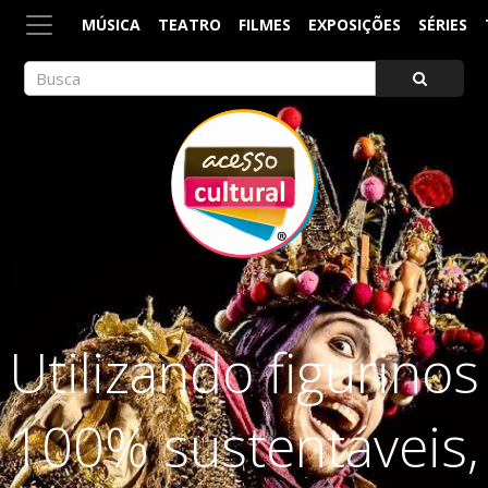
MÚSICA
TEATRO
FILMES
EXPOSIÇÕES
SÉRIES
ACESSO CULTURAL
Arte, Cultura Pop e Entretenimento
Utilizando figurinos
100% sustentáveis,