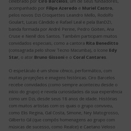
celebrado por
Ciro Barcelos
, um de seus fundadores,
acompanhado por
Filipe Azeredo
e
Muriel Castro
,
pelos novos Dzi Croquettes Leandro Mello, Rodolfo
Goulart, Lucas Cândido e Rafael Leal e pela BanDZI,
banda formada por André Perine, Pedro Goiten, Ana
Cruse e Nenê dos Santos. Também participam muitos
convidados especiais, como a cantora
Rita Beneditto
(consagrada pelo show Tecno Macumba), o ícone
Edy
Star
, o ator
Bruno Gissoni
e o
Coral Cantares
.
O espetáculo é um show cênico, performático, com
muitas projeções e imagens históricas. Ciro Barcelos
recebe convidados (como sempre aconteceu desde o
início do grupo) e revela curiosidades da sua experiência
como um Dzi, desde seus 18 anos de idade. Histórias
com muitos artistas com os quais o grupo conviveu,
como Elis Regina, Gal Costa, Simone, Ney Matogrosso,
Gilberto Gil (que compôs homenagens ao grupo com
músicas de sucesso, como Realce) e Caetano Veloso