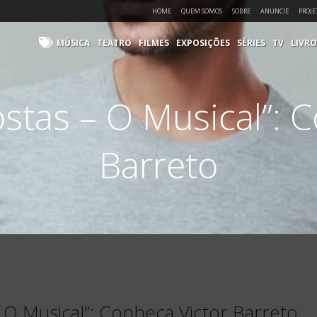
HOME
QUEM SOMOS
SOBRE
ANUNCIE
PROJE
MÚSICA
TEATRO
FILMES
EXPOSIÇÕES
SÉRIES
TV
LIVRO
stas – O Musical”: C
Barreto
 O Musical”: Conheça Victor Barreto