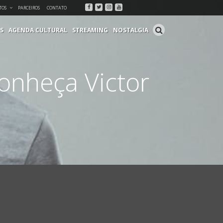
Facebook
Twitter
Instagram
Youtube
TOS
PARCEIROS
CONTATO
S
AGENDA CULTURAL
STREAMING
NOSTALGIA
onheça Victor