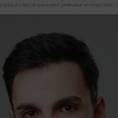
 fama; e o fato de que o amor pode estar ao nosso lado
“, 