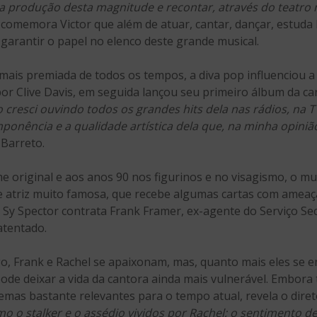
 produção desta magnitude e recontar, através do teatro m
, comemora Victor que além de atuar, cantar, dançar, estuda b
arantir o papel no elenco deste grande musical.
 mais premiada de todos os tempos, a diva pop influenciou a
or Clive Davis, em seguida lançou seu primeiro álbum da carr
 cresci ouvindo todos os grandes hits dela nas rádios, na 
mponência e a qualidade artística dela que, na minha opinião
 Barreto.
e original e aos anos 90 nos figurinos e no visagismo, o mus
e atriz muito famosa, que recebe algumas cartas com ameaça
 Sy Spector contrata Frank Framer, ex-agente do Serviço Se
atentado.
o, Frank e Rachel se apaixonam, mas, quanto mais eles se 
ode deixar a vida da cantora ainda mais vulnerável. Embora 
 temas bastante relevantes para o tempo atual, revela o dire
o o stalker e o assédio vividos por Rachel; o sentimento d