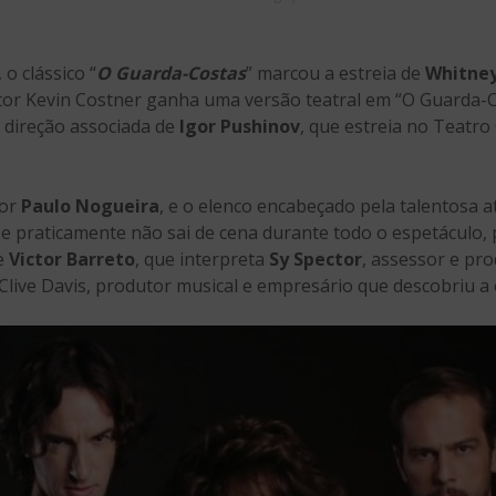
o clássico “
O Guarda-Costas
” marcou a estreia de
Whitne
o ator Kevin Costner ganha uma versão teatral em “O Guarda-
 direção associada de
Igor Pushinov
, que estreia no Teatro
por
Paulo Nogueira
, e o elenco encabeçado pela talentosa a
a e praticamente não sai de cena durante todo o espetáculo,
 e
Victor Barreto
, que interpreta
Sy Spector
, assessor e pro
live Davis, produtor musical e empresário que descobriu a e