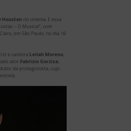
y Houston
no cinema. E essa
Costas – O Musical”, com
 Claro, em São Paulo, no dia 16
triz e cantora
Leilah Moreno
,
 pelo ator
Fabrizio Gorziza
,
dutor da protagonista, cujo
strela.