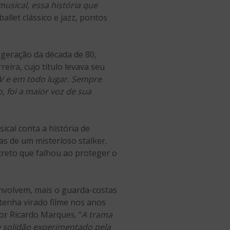
usical, essa história que
allet clássico e jazz, pontos
 geração da década de 80,
eira, cujo título levava seu
TV e em todo lugar. Sempre
, foi a maior voz de sua
ical conta a história de
s de um misterioso stalker.
creto que falhou ao proteger o
envolvem, mais o guarda-costas
tenha virado filme nos anos
tor Ricardo Marques. “
A trama
e solidão experimentado pela