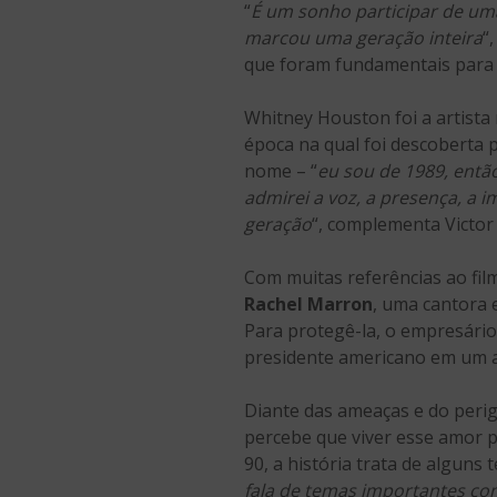
“
É um sonho participar de uma
marcou uma geração inteira
“
que foram fundamentais para g
Whitney Houston foi a artista
época na qual foi descoberta p
nome – “
eu sou de 1989, então
admirei a voz, a presença, a i
geração
“, complementa Victor
Com muitas referências ao film
Rachel Marron
, uma cantora 
Para protegê-la, o empresário
presidente americano em um 
Diante das ameaças e do perig
percebe que viver esse amor p
90, a história trata de alguns
fala de temas importantes com