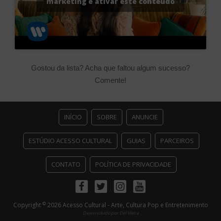
marketing e ativar este conteúdo
Gostou da lista? Acha que faltou algum sucesso?
Comente!
INÍCIO
SOBRE
ANUNCIE
ESTÚDIO ACESSO CULTURAL
GUIAS
PARCEIROS
CONTATO
POLÍTICA DE PRIVACIDADE
Facebook
Twitter
Instagram
Youtube
©
Copyright
2026 Acesso Cultural - Arte, Cultura Pop e Entretenimento
Desenvolvido por
Del Vieira