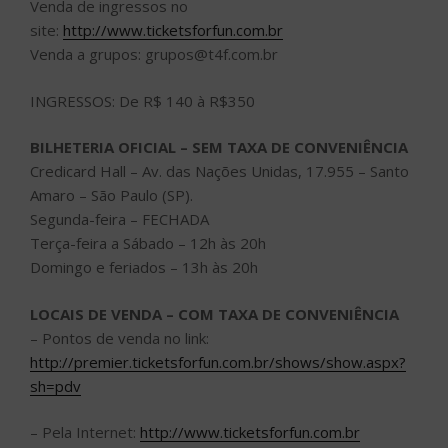
Venda de ingressos no
site:
http://www.ticketsforfun.com.br
Venda a grupos: grupos@t4f.com.br
INGRESSOS: De R$ 140 à R$350
BILHETERIA OFICIAL – SEM TAXA DE CONVENIÊNCIA
Credicard Hall – Av. das Nações Unidas, 17.955 – Santo
Amaro – São Paulo (SP).
Segunda-feira – FECHADA
Terça-feira a Sábado – 12h às 20h
Domingo e feriados – 13h às 20h
LOCAIS DE VENDA – COM TAXA DE CONVENIÊNCIA
– Pontos de venda no link:
http://premier.ticketsforfun.com.br/shows/show.aspx?
sh=pdv
– Pela Internet:
http://www.ticketsforfun.com.br