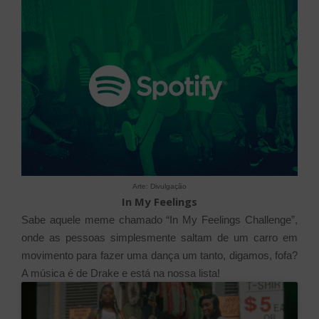
Arte: Divulgação
In My Feelings
Sabe aquele meme chamado “In My Feelings Challenge”,
onde as pessoas simplesmente saltam de um carro em
movimento para fazer uma dança um tanto, digamos, fofa?
A música é de Drake e está na nossa lista!