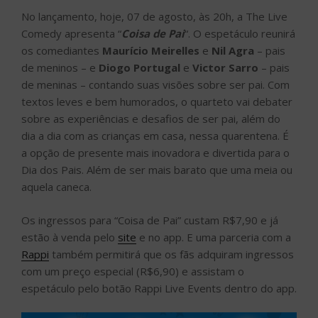
No lançamento, hoje, 07 de agosto, às 20h, a The Live
Comedy apresenta “
Coisa de Pai
“. O espetáculo reunirá
os comediantes
Maurício Meirelles
e
Nil Agra
– pais
de meninos – e
Diogo Portugal
e
Victor Sarro
– pais
de meninas – contando suas visões sobre ser pai. Com
textos leves e bem humorados, o quarteto vai debater
sobre as experiências e desafios de ser pai, além do
dia a dia com as crianças em casa, nessa quarentena. É
a opção de presente mais inovadora e divertida para o
Dia dos Pais. Além de ser mais barato que uma meia ou
aquela caneca.
Os ingressos para “Coisa de Pai” custam R$7,90 e já
estão à venda pelo
site
e no app. E uma parceria com a
Rappi
também permitirá que os fãs adquiram ingressos
com um preço especial (R$6,90) e assistam o
espetáculo pelo botão Rappi Live Events dentro do app.