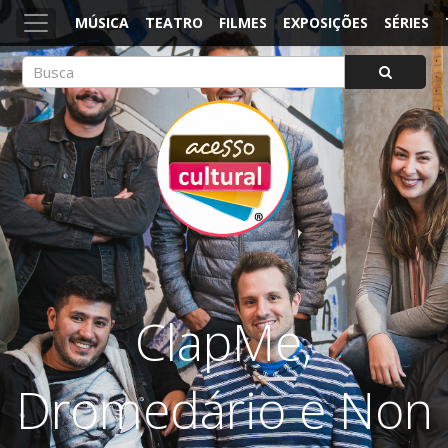
MÚSICA
TEATRO
FILMES
EXPOSIÇÕES
SÉRIES
ACESSO CULTURAL
Arte, Cultura Pop e Entretenimento
ClapMe,
Dromedário e Non