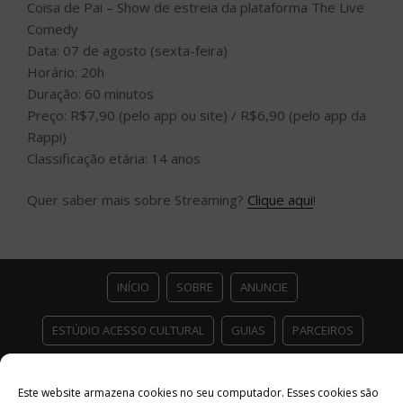
Coisa de Pai – Show de estreia da plataforma The Live
Comedy
Data: 07 de agosto (sexta-feira)
Horário: 20h
Duração: 60 minutos
Preço: R$7,90 (pelo app ou site) / R$6,90 (pelo app da
Rappi)
Classificação etária: 14 anos
Quer saber mais sobre Streaming?
Clique aqui
!
INÍCIO
SOBRE
ANUNCIE
ESTÚDIO ACESSO CULTURAL
GUIAS
PARCEIROS
CONTATO
POLÍTICA DE PRIVACIDADE
Este website armazena cookies no seu computador. Esses cookies são