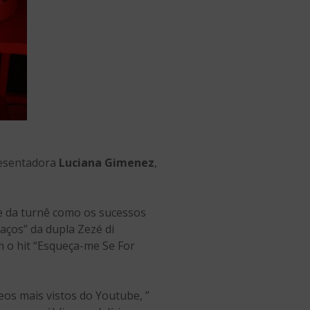
esentadora
Luciana Gimenez
,
e da turnê como os sucessos
ços” da dupla Zezé di
 o hit “Esqueça-me Se For
os mais vistos do Youtube, ”