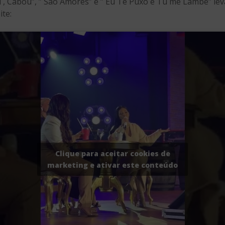
, Cabou”, ” São Amores” e ” Eu Te Puxo e Tu me Lambe” leva
ite:
Clique para aceitar cookies de
marketing e ativar este conteúdo