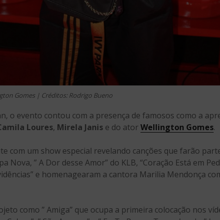
gton Gomes | Créditos: Rodrigo Bueno
n, o evento contou com a presença de famosos como a apr
Camila Loures
,
Mirela Janis
e do ator
Wellington Gomes
.
ite com um show especial revelando canções que farão part
a Nova, ” A Dor desse Amor” do KLB, “Coração Está em Peda
vidências” e homenagearam a cantora Marilia Mendonça com
jeto como ” Amiga” que ocupa a primeira colocação nos víde