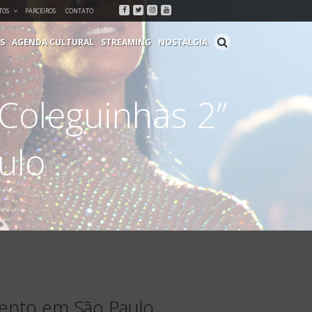
Facebook
Twitter
Instagram
Youtube
TOS
PARCEIROS
CONTATO
S
AGENDA CULTURAL
STREAMING
NOSTALGIA
Coleguinhas 2”
ulo
vento em São Paulo