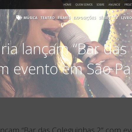
HOME
QUEM SOMOS
SOBRE
ANUNCIE
PROJE
MÚSICA
TEATRO
FILMES
EXPOSIÇÕES
SÉRIES
TV
LIVRO
ria lançam “Bar das 
m evento em São Pa
ançam “Bar das Coleguinhas 2” com e