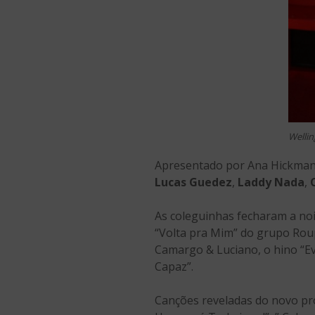
Wellin
Apresentado por Ana Hickman
Lucas Guedez
,
Laddy Nada
,
As coleguinhas fecharam a no
“Volta pra Mim” do grupo Roup
Camargo & Luciano, o hino “E
Capaz”.
Canções reveladas do novo pro