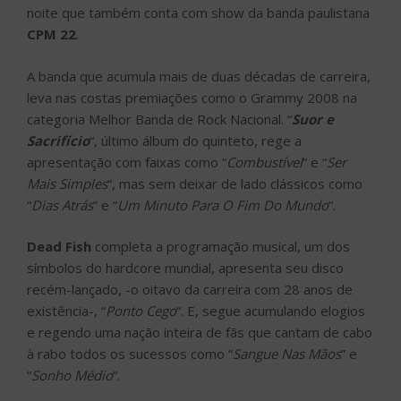
noite que também conta com show da banda paulistana
CPM 22
.
A banda que acumula mais de duas décadas de carreira,
leva nas costas premiações como o Grammy 2008 na
categoria Melhor Banda de Rock Nacional. “
Suor e
Sacrifício
“, último álbum do quinteto, rege a
apresentação com faixas como “
Combustível
” e “
Ser
Mais Simples
“, mas sem deixar de lado clássicos como
“
Dias Atrás
” e “
Um Minuto Para O Fim Do Mundo
“.
Dead Fish
completa a programação musical, um dos
símbolos do hardcore mundial, apresenta seu disco
recém-lançado, -o oitavo da carreira com 28 anos de
existência-, “
Ponto Cego
“. E, segue acumulando elogios
e regendo uma nação inteira de fãs que cantam de cabo
à rabo todos os sucessos como “
Sangue Nas Mãos
” e
“
Sonho Médio
“.