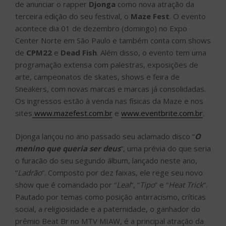
de anunciar o rapper
Djonga
como nova atração da
terceira edição do seu festival, o
Maze Fest
. O evento
acontece dia 01 de dezembro (domingo) no Expo
Center Norte em São Paulo e também conta com shows
de
CPM22
e
Dead Fish
. Além disso, o evento tem uma
programação extensa com palestras, exposições de
arte, campeonatos de skates, shows e feira de
Sneakers, com novas marcas e marcas já consolidadas.
Os ingressos estão à venda nas físicas da Maze e nos
sites
www.mazefest.com.br
e
www.eventbrite.com.br
.
Djonga lançou no ano passado seu aclamado disco “
O
menino que queria ser deus
“, uma prévia do que seria
o furacão do seu segundo álbum, lançado neste ano,
“
Ladrão
“. Composto por dez faixas, ele rege seu novo
show que é comandado por “
Leal
“, “
Tipo
” e “
Heat Trick
“.
Pautado por temas como posição antirracismo, críticas
social, a religiosidade e a paternidade, o ganhador do
prêmio Beat Br no MTV MIAW, é a principal atração da