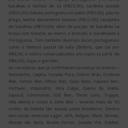
bacalhau à Gomes de Sá (R$33,00); sardinha assada
(R$25,00); batata portuguesa no palito (R$5,00); pão no
prego, lanche tipicamente lusitano (R$22,00); casquinha
de bacalhau (R$10,00); além de porção de bacalhau na
brasa com batatas ao murro e brócolis; e bacalhoada à
Portuguesa.. Tem também diversos doces portugueses
como o famoso pastel de nata (Belém), que sai por
R$8,00; e vinhos comercializados em copos (a partir de
R$6,00), taças e garrafas.
As cervejarias que já confirmaram presença no evento –
Benedetto, Caipira, Cevada Pura, Doktor Bräu, Estância
Bier, Fettes Bier, Fifties Bier, Guns Beer, Hausen Bier,
Hettwer, Imperatriz, Mea Culpa, Quinta do Malte,
Sapucaí, Schornstein, Soft Bier, Three Lions, Truppe,
Villa Alemã e Votus e Zehn Bier – levarão mais de 50
estilos da bebida tão amada pelos brasileiros. Dentre
eles estão American Lager, APA, Belgian, Black, Blonde,
Blonde Ale, Bock, Brown Porter, Double IPA, Dubbel,