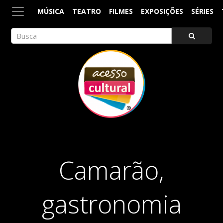
MÚSICA
TEATRO
FILMES
EXPOSIÇÕES
SÉRIES
ACESSO CULTURAL
Arte, Cultura Pop e Entretenimento
Camarão,
gastronomia