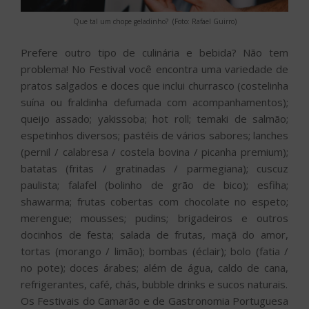
Que tal um chope geladinho? (Foto: Rafael Guirro)
Prefere outro tipo de culinária e bebida? Não tem
problema! No Festival você encontra uma variedade de
pratos salgados e doces que inclui churrasco (costelinha
suína ou fraldinha defumada com acompanhamentos);
queijo assado; yakissoba; hot roll; temaki de salmão;
espetinhos diversos; pastéis de vários sabores; lanches
(pernil / calabresa / costela bovina / picanha premium);
batatas (fritas / gratinadas / parmegiana); cuscuz
paulista; falafel (bolinho de grão de bico); esfiha;
shawarma; frutas cobertas com chocolate no espeto;
merengue; mousses; pudins; brigadeiros e outros
docinhos de festa; salada de frutas, maçã do amor,
tortas (morango / limão); bombas (éclair); bolo (fatia /
no pote); doces árabes; além de água, caldo de cana,
refrigerantes, café, chás, bubble drinks e sucos naturais.
Os Festivais do Camarão e de Gastronomia Portuguesa