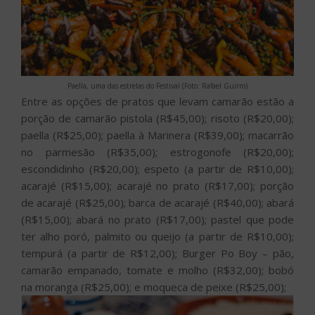
Paella, uma das estrelas do Festival (Foto: Rafael Guirro)
Entre as opções de pratos que levam camarão estão a
porção de camarão pistola (R$45,00); risoto (R$20,00);
paella (R$25,00); paella à Marinera (R$39,00); macarrão
no parmesão (R$35,00); estrogonofe (R$20,00);
escondidinho (R$20,00); espeto (a partir de R$10,00);
acarajé (R$15,00); acarajé no prato (R$17,00); porção
de acarajé (R$25,00); barca de acarajé (R$40,00); abará
(R$15,00); abará no prato (R$17,00); pastel que pode
ter alho poró, palmito ou queijo (a partir de R$10,00);
tempurá (a partir de R$12,00); Burger Po Boy – pão,
camarão empanado, tomate e molho (R$32,00); bobó
na moranga (R$25,00); e moqueca de peixe (R$25,00);