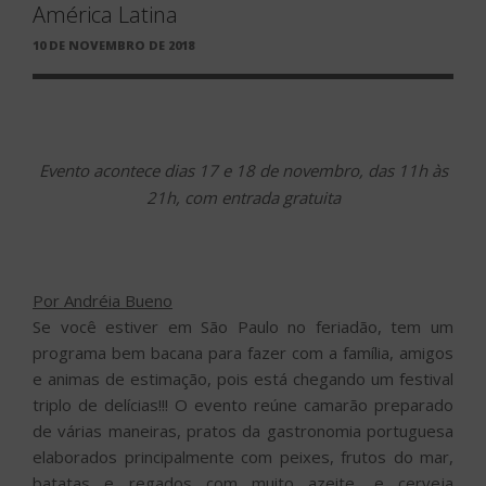
América Latina
PUBLICADO
10 DE NOVEMBRO DE 2018
EM
Evento acontece dias 17 e 18 de novembro, das 11h às
21h, com entrada gratuita
Por Andréia Bueno
Se você estiver em São Paulo no feriadão, tem um
programa bem bacana para fazer com a família, amigos
e animas de estimação, pois está chegando um festival
triplo de delícias!!! O evento reúne camarão preparado
de várias maneiras, pratos da gastronomia portuguesa
elaborados principalmente com peixes, frutos do mar,
batatas e regados com muito azeite, e cerveja