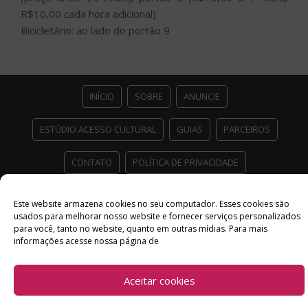
R$10,00 cada hora adicional)
Bicicletário: ao lado do portão 9
INÍCIO
SOBRE
ANUNCIE
ESTÚDIO ACESSO CULTURAL
GUIAS
PARCEIROS
CONTATO
POLÍTICA DE PRIVACIDADE
Facebook
Twitter
Instagram
Youtube
Este website armazena cookies no seu computador. Esses cookies são
usados ​​para melhorar nosso website e fornecer serviços personalizados
©
Copyright
2026 Acesso Cultural - Arte, Cultura Pop e Entretenimento
para você, tanto no website, quanto em outras mídias. Para mais
Desenvolvido por
Del Vieira
informações acesse nossa página de
Aceitar cookies