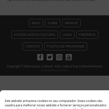
INÍCIO
SOBRE
ANUNCIE
ESTÚDIO ACESSO CULTURAL
GUIAS
PARCEIROS
CONTATO
POLÍTICA DE PRIVACIDADE
Facebook
Twitter
Instagram
Youtube
©
Copyright
2026 Acesso Cultural - Arte, Cultura Pop e Entretenimento
Desenvolvido por
Del Vieira
Este website armazena cookies no seu computador. Esses cookies são
usados ​​para melhorar nosso website e fornecer serviços personalizados