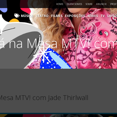
HOME
QUEM SOMOS
SOBRE
ANUNCIE
PROJE
MÚSICA
TEATRO
FILMES
EXPOSIÇÕES
SÉRIES
TV
LIVRO
á na Mesa MTV! com 
Mesa MTV! com Jade Thirlwall