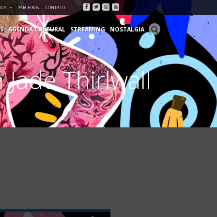
Facebook
Twitter
Instagram
Youtube
TOS
PARCEIROS
CONTATO
S
AGENDA CULTURAL
STREAMING
NOSTALGIA
Jade Thirlwall