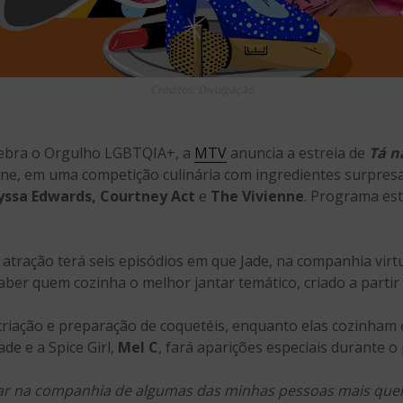
Créditos: Divulgação
elebra o Orgulho LGBTQIA+, a
MTV
anuncia a estreia de
Tá n
eúne, em uma competição culinária com ingredientes surpres
yssa Edwards, Courtney Act
e
The Vivienne
. Programa estr
atração terá seis episódios em que Jade, na companhia vir
aber quem cozinha o melhor jantar temático, criado a partir
criação e preparação de coquetéis, enquanto elas cozinham e
de e a Spice Girl,
Mel C
, fará aparições especiais durante 
ar na companhia de algumas das minhas pessoas mais que