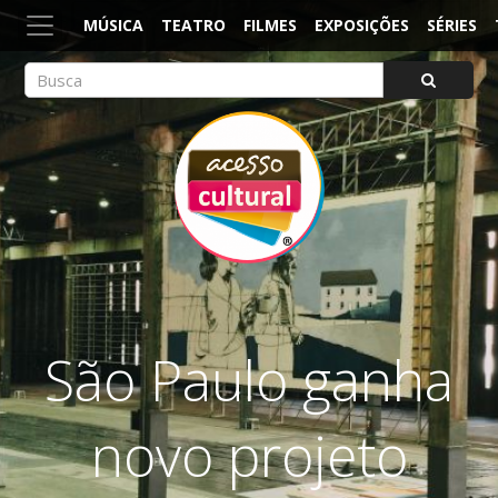
MÚSICA
TEATRO
FILMES
EXPOSIÇÕES
SÉRIES
ACESSO CULTURAL
Arte, Cultura Pop e Entretenimento
São Paulo ganha
novo projeto