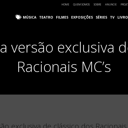
HOME
QUEM SOMOS
SOBRE
ANUNCIE
PROJE
MÚSICA
TEATRO
FILMES
EXPOSIÇÕES
SÉRIES
TV
LIVRO
ça versão exclusiva 
Racionais MC’s
são exclusiva de clássico dos Racionai