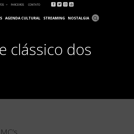
Facebook
Twitter
Instagram
Youtube
TOS
PARCEIROS
CONTATO
S
AGENDA CULTURAL
STREAMING
NOSTALGIA
de clássico dos
s MC’s