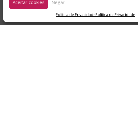
Aceitar cookies
Negar
Política de Privacidade
Política de Privacidade
Após o sucesso de “Boletos”, f
power trio carioca prepara m
ganha uma nova roupagem ao s
como origem a cultura negra, 
A faixa contará também com um
banda e tem enorme aceitação 
versão original carrega.
Créditos: Francisco Lombardi