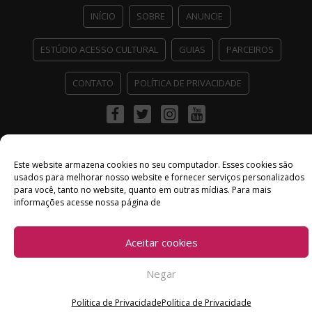
INÍCIO
SOBRE
ANUNCIE
ESTÚDIO ACESSO CULTURAL
GUIAS
PARCEIROS
CONTATO
POLÍTICA DE PRIVACIDADE
Facebook
Twitter
Instagram
Youtube
©
Copyright
2026 Acesso Cultural - Arte, Cultura Pop e Entretenimento
Desenvolvido por
Del Vieira
Este website armazena cookies no seu computador. Esses cookies são
usados ​​para melhorar nosso website e fornecer serviços personalizados
para você, tanto no website, quanto em outras mídias. Para mais
informações acesse nossa página de
Aceitar cookies
Negar
Política de Privacidade
Política de Privacidade