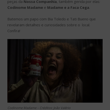
peças da
Nossa Companhia
, também gerida por elas:
Codinome Madame
e
Madame e a Faca Cega
.
Batemos um papo com Bia Toledo e Tati Bueno que
revelaram detalhes e curiosidades sobre o local.
Confira!
Codinome Madame – Créditos: João Valério