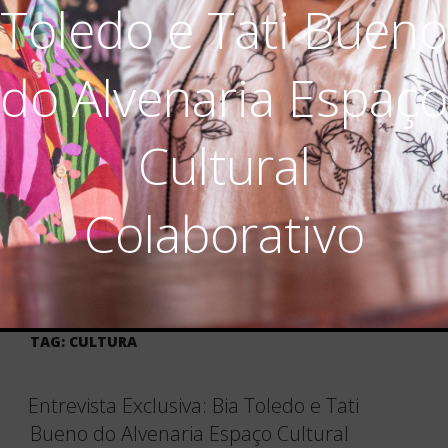
Toledo e Tati Bueno
do Alvenaria Espaço
Cultural
Colaborativo
TAG:
CULTURA
Entrevista Exclusiva: Bia Toledo e Tati
Bueno do Alvenaria Espaço Cultural