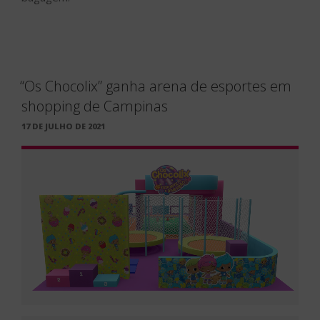
“Os Chocolix” ganha arena de esportes em
shopping de Campinas
PUBLICADO
17 DE JULHO DE 2021
EM