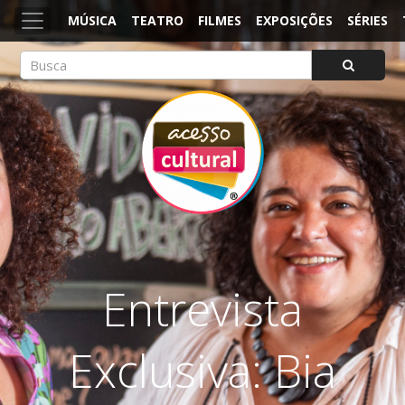
MÚSICA
TEATRO
FILMES
EXPOSIÇÕES
SÉRIES
ACESSO CULTURAL
Arte, Cultura Pop e Entretenimento
Entrevista
Exclusiva: Bia