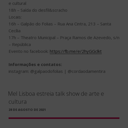
e cultural
18h – Saída do desfil&scracho
Locais:
16h – Galpão do Folias – Rua Ana Cintra, 213 – Santa
Cecília
17h – Theatro Municipal – Praça Ramos de Azevedo, s/n
– República
Evento no facebook:
https://fb.me/e/2hyGGclkt
Informações e contatos:
instagram: @galpaodofolias | @cordaodamentira
Mel Lisboa estreia talk show de arte e
cultura
PUBLICADO
28 DE AGOSTO DE 2021
EM