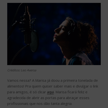
Créditos: Leo Aversa
Vamos nessa? A Marisa já doou a primeira tonelada de
alimentos! Pra quem quiser saber mais e divulgar o link
para amigos, é só clicar
aqui
. Marisa ficará feliz e
agradecida de abrir as portas para abraçar esses
profissionais que nos dão tanta alegria.