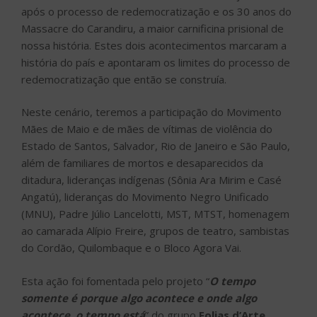
após o processo de redemocratização e os 30 anos do
Massacre do Carandiru, a maior carnificina prisional de
nossa história. Estes dois acontecimentos marcaram a
história do país e apontaram os limites do processo de
redemocratização que então se construía.
Neste cenário, teremos a participação do Movimento
Mães de Maio e de mães de vítimas de violência do
Estado de Santos, Salvador, Rio de Janeiro e São Paulo,
além de familiares de mortos e desaparecidos da
ditadura, lideranças indígenas (Sônia Ara Mirim e Casé
Angatú), lideranças do Movimento Negro Unificado
(MNU), Padre Júlio Lancelotti, MST, MTST, homenagem
ao camarada Alípio Freire, grupos de teatro, sambistas
do Cordão, Quilombaque e o Bloco Agora Vai.
Esta ação foi fomentada pelo projeto “
O tempo
somente é porque algo acontece e onde algo
acontece, o tempo está
” do grupo
Folias d’Arte
,