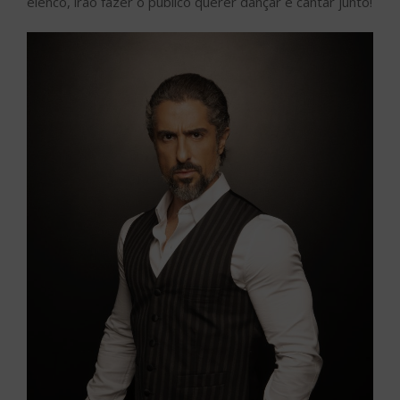
elenco, irão fazer o público querer dançar e cantar junto!