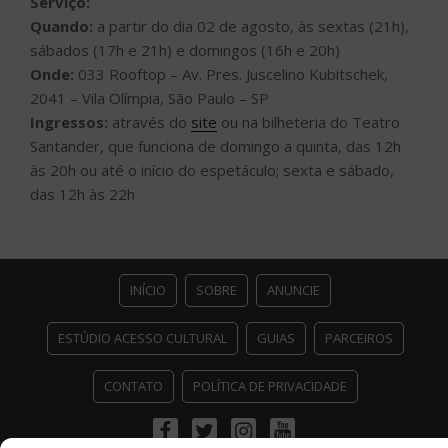
Serviço:
Quando:
a partir do dia 02 de agosto, às sextas (21h),
sábados (17h e 21h) e domingos (16h e 20h)
Onde:
033 Rooftop – Av. Pres. Juscelino Kubitschek,
2041 – Vila Olímpia, São Paulo – SP
Ingressos:
através do
site
ou na bilheteria do Teatro
Santander, que funciona de domingo a quinta, das 12h
às 20h ou até o início do espetáculo; sexta e sábado,
das 12h às 22h
INÍCIO
SOBRE
ANUNCIE
ESTÚDIO ACESSO CULTURAL
GUIAS
PARCEIROS
CONTATO
POLÍTICA DE PRIVACIDADE
Facebook
Twitter
Instagram
Youtube