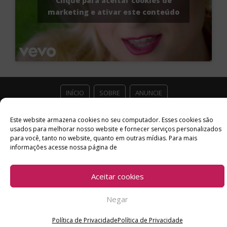
Clique para aceitar cookies de
marketing e ativar este conteúdo
INÍCIO
SOBRE
ANUNCIE
ESTÚDIO ACESSO CULTURAL
GUIAS
PARCEIROS
Este website armazena cookies no seu computador. Esses cookies são
usados ​​para melhorar nosso website e fornecer serviços personalizados
para você, tanto no website, quanto em outras mídias. Para mais
CONTATO
POLÍTICA DE PRIVACIDADE
informações acesse nossa página de
Facebook
Twitter
Instagram
Youtube
Aceitar cookies
©
Copyright
2026 Acesso Cultural - Arte, Cultura Pop e Entretenimento
Desenvolvido por
Del Vieira
Negar
Política de Privacidade
Política de Privacidade