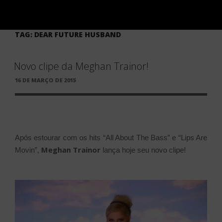
TAG:
DEAR FUTURE HUSBAND
Novo clipe da Meghan Trainor!
PUBLICADO
16 DE MARÇO DE 2015
EM
Após estourar com os hits “All About The Bass” e “Lips Are
Meghan Trainor
Movin”,
lança hoje seu novo clipe!