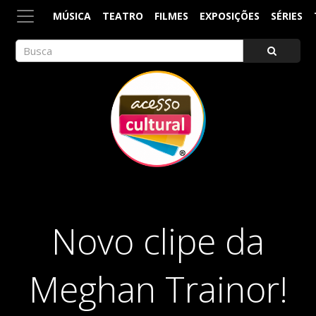
MÚSICA
TEATRO
FILMES
EXPOSIÇÕES
SÉRIES
ACESSO CULTURAL
Arte, Cultura Pop e Entretenimento
Novo clipe da
Meghan Trainor!