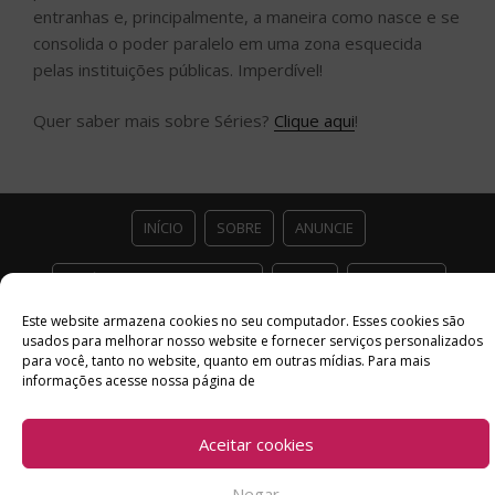
entranhas e, principalmente, a maneira como nasce e se
consolida o poder paralelo em uma zona esquecida
pelas instituições públicas. Imperdível!
Quer saber mais sobre Séries?
Clique aqui
!
INÍCIO
SOBRE
ANUNCIE
ESTÚDIO ACESSO CULTURAL
GUIAS
PARCEIROS
Este website armazena cookies no seu computador. Esses cookies são
CONTATO
POLÍTICA DE PRIVACIDADE
usados ​​para melhorar nosso website e fornecer serviços personalizados
para você, tanto no website, quanto em outras mídias. Para mais
Facebook
Twitter
Instagram
Youtube
informações acesse nossa página de
©
Copyright
2026 Acesso Cultural - Arte, Cultura Pop e Entretenimento
Aceitar cookies
Desenvolvido por
Del Vieira
Negar