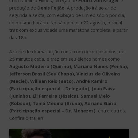
Com Domínio Filmes, direção de
Pedro von Krüger
e
produção de
Denis Feijão
. A produção irá ao ar de
segunda a sexta, com exibição de um episódio por dia,
no mesmo horário. No sábado, dia 22 agosto, o canal
traz com exclusividade uma maratona completa, a partir
das 18h.
A série de drama-ficção conta com cinco episódios, de
25 minutos cada, e traz em seu elenco nomes como
Augusto Madeira (Quirino), Mariana Nunes (Penha),
Jefferson Brasil (Seu Chapa), Vinicius de Oliveira
(Maciel), Willean Reis (Beto), André Ramiro
(Participação especial – Delegado), Juan Paiva
(Juninho), Eli Ferreira (Jéssica), Samuel Melo
(Robson), Tainá Medina (Bruna), Adriano Garib
(Participação especial – Dr. Menezes)
, entre outros.
Confira o trailer!