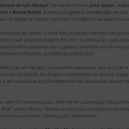
Dentro de um Abraço
“, da banda mineira
Jota Quest
, acab
mitz
e
Breno Rocha
. A música original é considerada um dos 
ara as pistas de dança, seguindo a tendência da atual cena el
resultado do remix, e mais feliz ainda por termos sido pro
ererem levar essa mensagem de amor e união pras suas pis
entre estilos acontece. Ver a galera cantando um de nossos
 comemora Flausino, vocalista do Jota Quest.
entro de um Abraço” um caminho para levar aos seus fãs e 
esente na canção. Ela traduz o sentimento de ambos, esp
l, e de necessário aprofundamento nas discussões atuais so
ar com Pic nessa música, além de ter a aceitação tão positi
inal”, conta Breno. “Nossa versão traz um clássico naciona
com essa incrível colaboração
“, adiciona Pic.