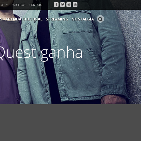
Facebook
Twitter
Instagram
Youtube
TOS
PARCEIROS
CONTATO
S
AGENDA CULTURAL
STREAMING
NOSTALGIA
 Quest ganha