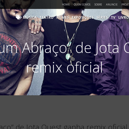
HOME
QUEM SOMOS
SOBRE
ANUNCIE
PROJE
MÚSICA
TEATRO
FILMES
EXPOSIÇÕES
SÉRIES
TV
LIVRO
um Abraço” de Jota
remix oficial
ço” de Jota Quest ganha remix oficial