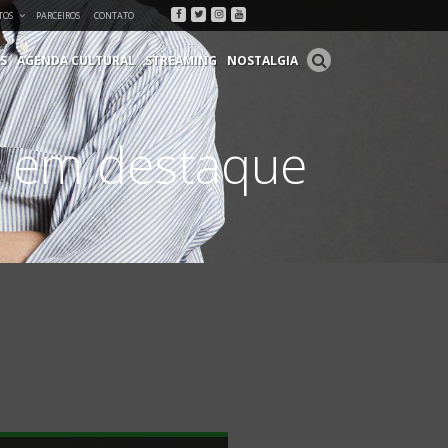
Facebook
Twitter
Instagram
Youtube
TOS
PARCEIROS
CONTATO
S
AGENDA CULTURAL
STREAMING
NOSTALGIA
á em destaque