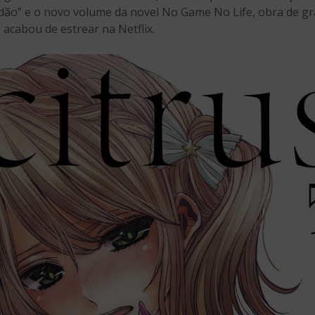
idão” e o novo volume da novel No Game No Life, obra de gr
 acabou de estrear na Netflix.