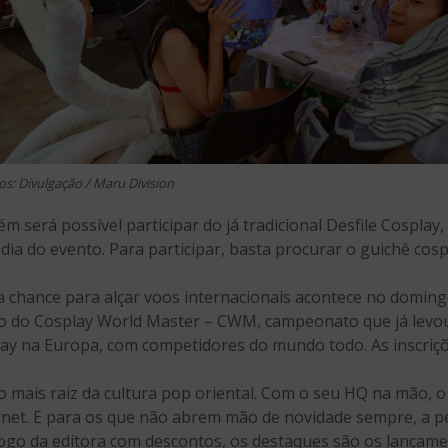
os: Divulgação / Maru Division
m será possível participar do já tradicional Desfile Cosplay,
dia do evento. Para participar, basta procurar o guichê cosp
a chance para alçar voos internacionais acontece no domingo
 do Cosplay World Master – CWM, campeonato que já levou c
ay na Europa, com competidores do mundo todo. As inscriçõe
 mais raiz da cultura pop oriental. Com o seu HQ na mão, o 
rnet. E para os que não abrem mão de novidade sempre, a p
ogo da editora com descontos, os destaques são os lançame