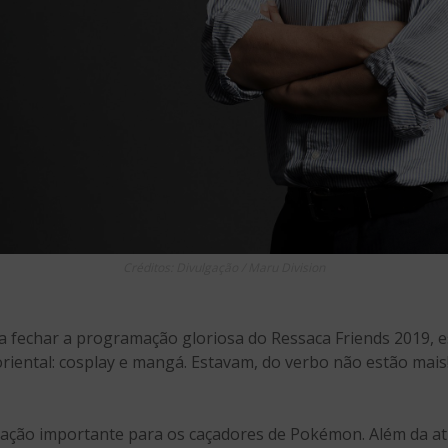
Créditos: Divulgação / Maru Division
a fechar a programação gloriosa do Ressaca Friends 2019, e
riental: cosplay e mangá. Estavam, do verbo não estão mais!
ação importante para os caçadores de Pokémon. Além da ati