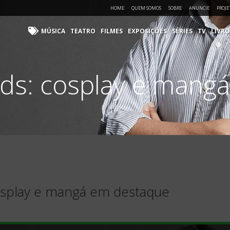
HOME
QUEM SOMOS
SOBRE
ANUNCIE
PROJE
MÚSICA
TEATRO
FILMES
EXPOSIÇÕES
SÉRIES
TV
LIVRO
nds: cosplay e mang
osplay e mangá em destaque