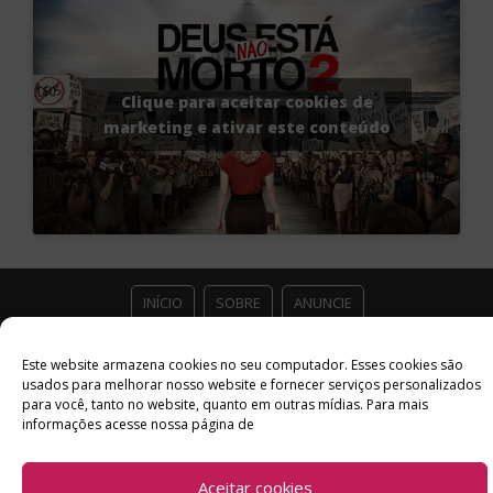
Clique para aceitar cookies de
marketing e ativar este conteúdo
INÍCIO
SOBRE
ANUNCIE
ESTÚDIO ACESSO CULTURAL
GUIAS
PARCEIROS
Este website armazena cookies no seu computador. Esses cookies são
usados ​​para melhorar nosso website e fornecer serviços personalizados
para você, tanto no website, quanto em outras mídias. Para mais
CONTATO
POLÍTICA DE PRIVACIDADE
informações acesse nossa página de
Facebook
Twitter
Instagram
Youtube
Aceitar cookies