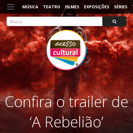
MÚSICA
TEATRO
FILMES
EXPOSIÇÕES
SÉRIES
ACESSO CULTURAL
Arte, Cultura Pop e Entretenimento
Confira o trailer de
‘A Rebelião’