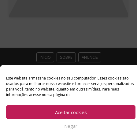
INÍCIO
SOBRE
ANUNCIE
ESTÚDIO ACESSO CULTURAL
GUIAS
PARCEIROS
Este website armazena cookies no seu computador. Esses cookies são
usados ​​para melhorar nosso website e fornecer serviços personalizados
CONTATO
POLÍTICA DE PRIVACIDADE
para você, tanto no website, quanto em outras mídias. Para mais
informações acesse nossa página de
Facebook
Twitter
Instagram
Youtube
©
Aceitar cookies
Copyright
2026 Acesso Cultural - Arte, Cultura Pop e Entretenimento
Desenvolvido por
Del Vieira
Negar