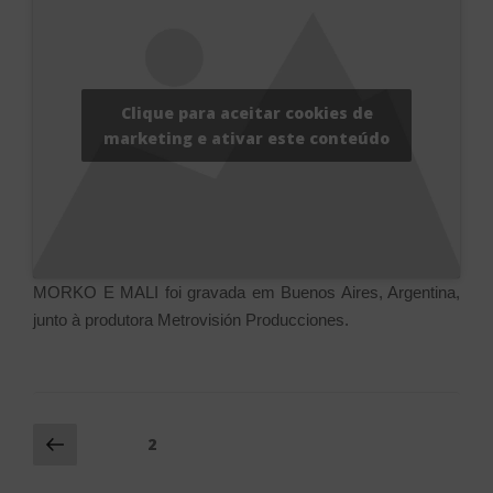
Clique para aceitar cookies de
marketing e ativar este conteúdo
MORKO E MALI foi gravada em Buenos Aires, Argentina,
junto à produtora Metrovisión Producciones.
Navegação
Página
Página
2
anterior
por