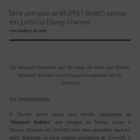
Série animada de MUPPET BABIES estreia
em junho no Disney Channel
PUBLICADO
1 DE MARÇO DE 2018
EM
Os Muppets favoritos dos fãs estão de volta com Statler,
Waldorf, Bunsen e participações especiais de Dr.
Dentuço
Por Andréia Bueno
O Disney Junior lança uma versão repaginada de
“Muppet Babies”
que chegará ao Disney Junior e
Disney Channel em JUNHO com dois episódios back-to-
back.
Baseada na série original ganhadora do Emmy®, a