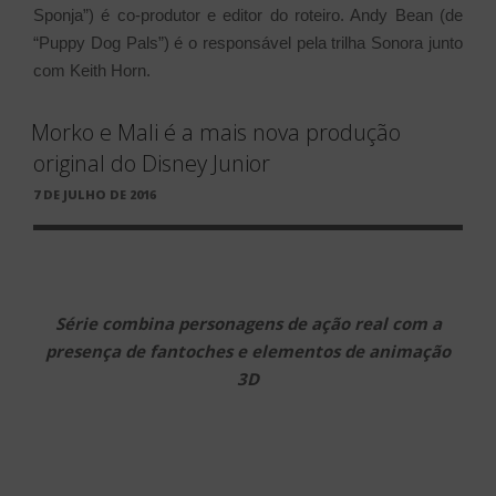
Sponja”) é co-produtor e editor do roteiro. Andy Bean (de
“Puppy Dog Pals”) é o responsável pela trilha Sonora junto
com Keith Horn.
Morko e Mali é a mais nova produção
original do Disney Junior
PUBLICADO
7 DE JULHO DE 2016
EM
Série combina personagens de ação real com a
presença de fantoches e elementos de animação
3D