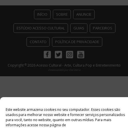
posts
INÍCIO
SOBRE
ANUNCIE
ESTÚDIO ACESSO CULTURAL
GUIAS
PARCEIROS
CONTATO
POLÍTICA DE PRIVACIDADE
Facebook
Twitter
Instagram
Youtube
©
Copyright
2026 Acesso Cultural - Arte, Cultura Pop e Entretenimento
Desenvolvido por
Del Vieira
Este website armazena cookies no seu computador. Esses cookies são
usados ​​para melhorar nosso website e fornecer serviços personalizados
para você, tanto no website, quanto em outras mídias. Para mais
informações acesse nossa página de