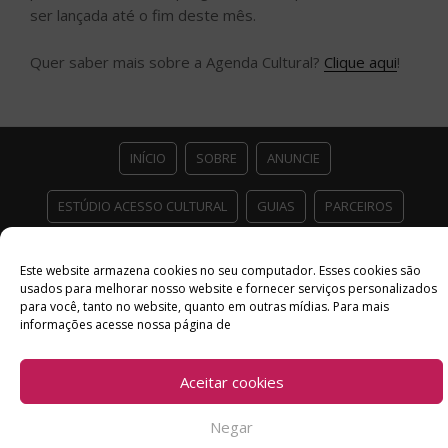
ser lançada até o fim deste mês.
Quer saber mais sobre a Agenda Cultural?
Clique aqui
!
INÍCIO
SOBRE
ANUNCIE
ESTÚDIO ACESSO CULTURAL
GUIAS
PARCEIROS
CONTATO
POLÍTICA DE PRIVACIDADE
Este website armazena cookies no seu computador. Esses cookies são
usados ​​para melhorar nosso website e fornecer serviços personalizados
Facebook
Twitter
Instagram
Youtube
para você, tanto no website, quanto em outras mídias. Para mais
informações acesse nossa página de
©
Copyright
2026 Acesso Cultural - Arte, Cultura Pop e Entretenimento
Desenvolvido por
Del Vieira
Aceitar cookies
Negar