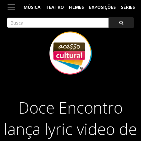
MÚSICA
TEATRO
FILMES
EXPOSIÇÕES
SÉRIES
ACESSO CULTURAL
Arte, Cultura Pop e Entretenimento
Doce Encontro
lança lyric video de