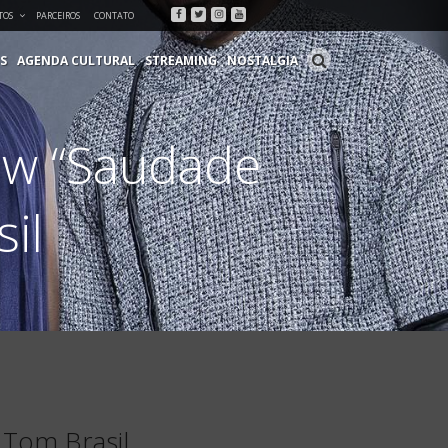
Facebook
Twitter
Instagram
Youtube
TOS
PARCEIROS
CONTATO
S
AGENDA CULTURAL
STREAMING
NOSTALGIA
ow “Saudade
il
 Tom Brasil