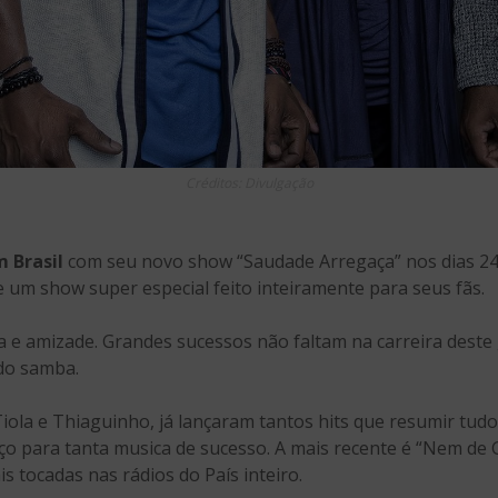
Créditos: Divulgação
 Brasil
com seu novo show “Saudade Arregaça” nos dias 24 
e um show super especial feito inteiramente para seus fãs.
ia e amizade. Grandes sucessos não faltam na carreira dest
 do samba.
iola e Thiaguinho, já lançaram tantos hits que resumir tud
ço para tanta musica de sucesso. A mais recente é “Nem de G
s tocadas nas rádios do País inteiro.