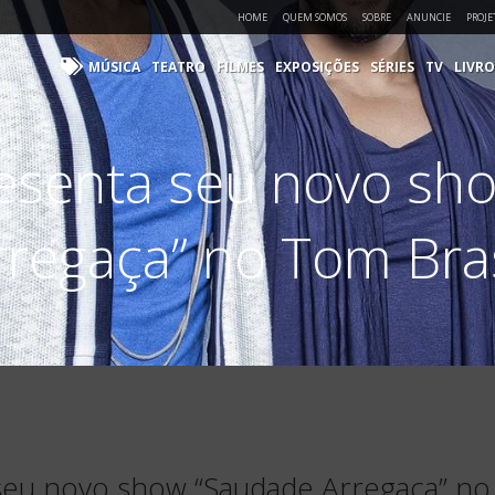
HOME
QUEM SOMOS
SOBRE
ANUNCIE
PROJE
MÚSICA
TEATRO
FILMES
EXPOSIÇÕES
SÉRIES
TV
LIVRO
esenta seu novo sh
rregaça” no Tom Bras
seu novo show “Saudade Arregaça” no