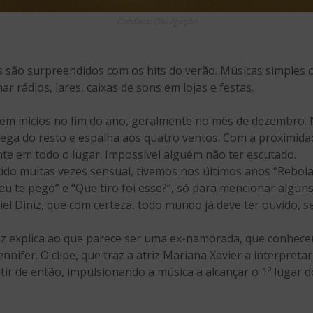
Créditos: Divulgação
 são surpreendidos com os hits do verão. Músicas simples 
 rádios, lares, caixas de sons em lojas e festas.
m inícios no fim do ano, geralmente no mês de dezembro. N
rega do resto e espalha aos quatro ventos. Com a proximida
nte em todo o lugar. Impossível alguém não ter escutado.
ido muitas vezes sensual, tivemos nos últimos anos “Rebola
 eu te pego” e “Que tiro foi esse?”, só para mencionar alguns
el Diniz, que com certeza, todo mundo já deve ter ouvido, se 
paz explica ao que parece ser uma ex-namorada, que conhec
ifer. O clipe, que traz a atriz Mariana Xavier a interpretar 
r de então, impulsionando a música a alcançar o 1º lugar do