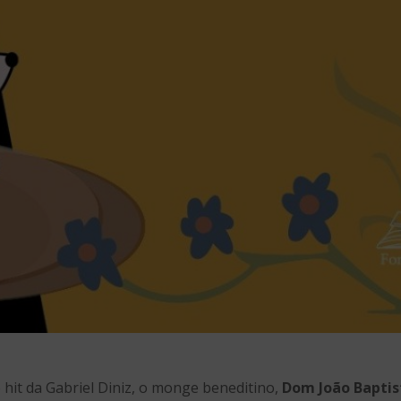
hit da Gabriel Diniz, o monge beneditino,
Dom João Baptis