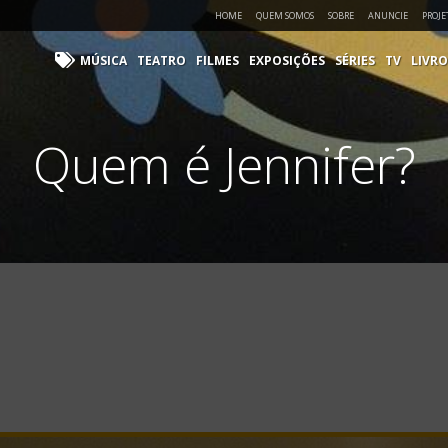
HOME
QUEM SOMOS
SOBRE
ANUNCIE
PROJE
MÚSICA
TEATRO
FILMES
EXPOSIÇÕES
SÉRIES
TV
LIVRO
Quem é Jennifer?