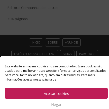
Editora: Companhia das Letras
304 páginas
INÍCIO
SOBRE
ANUNCIE
ESTÚDIO ACESSO CULTURAL
GUIAS
PARCEIROS
CONTATO
POLÍTICA DE PRIVACIDADE
Este website armazena cookies no seu computador. Esses cookies são
usados ​​para melhorar nosso website e fornecer serviços personalizados
para você, tanto no website, quanto em outras mídias. Para mais
Facebook
Twitter
Instagram
Youtube
informações acesse nossa página de
©
Copyright
2026 Acesso Cultural - Arte, Cultura Pop e Entretenimento
Desenvolvido por
Del Vieira
Aceitar cookies
Negar