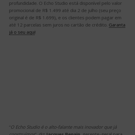
profundidade. O Echo Studio está disponível pelo valor
promocional de R$ 1.499 até dia 2 de julho (seu preço
original é de R$ 1.699), e os clientes podem pagar em
até 12 parcelas sem juros no cartão de crédito.
Garanta
já o seu aqui
!
“
O Echo Studio é o alto-falante mais inovador que já
construímos
“, diz
Jacques Benain
, gerente-geral para