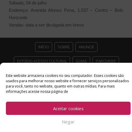
Sábado, 04 de julho
Endereço: Avenida Afonso Pena, 1.537 – Centro – Belo
Horizonte
Vendas: data a ser divulgada em breve
INÍCIO
SOBRE
ANUNCIE
ESTÚDIO ACESSO CULTURAL
GUIAS
PARCEIROS
CONTATO
POLÍTICA DE PRIVACIDADE
Este website armazena cookies no seu computador. Esses cookies são
usados ​​para melhorar nosso website e fornecer serviços personalizados
para você, tanto no website, quanto em outras mídias. Para mais
Facebook
Twitter
Instagram
Youtube
informações acesse nossa página de
©
Copyright
2026 Acesso Cultural - Arte, Cultura Pop e Entretenimento
Desenvolvido por
Del Vieira
Aceitar cookies
Negar