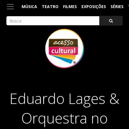
MÚSICA
TEATRO
FILMES
EXPOSIÇÕES
SÉRIES
ACESSO CULTURAL
Arte, Cultura Pop e Entretenimento
Eduardo Lages &
Orquestra no