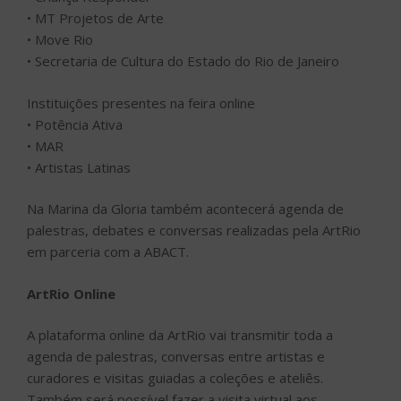
palestras, debates e conversas realizadas pela ArtRio
em parceria com a ABACT.
ArtRio Online
A plataforma online da ArtRio vai transmitir toda a
agenda de palestras, conversas entre artistas e
curadores e visitas guiadas a coleções e ateliês.
Também será possível fazer a visita virtual aos
estandes das galerias participantes, vendo a seleção de
obras e falando diretamente com os galeristas.
A ArtRio foi a primeira feira de arte do mundo a lançar,
ainda em 2018, um marketplace para venda online.
SERVIÇO ARTRIO 2021
• Data: 09 a 12 de setembro (quinta-feira a domingo)
• Preview – 08 de setembro (quarta-feira)