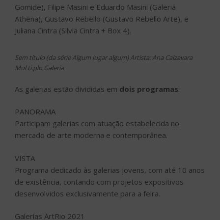
Participam galerias com atuação estabelecida no
mercado de arte moderna e contemporânea.
VISTA
Programa dedicado às galerias jovens, com até 10 anos
de existência, contando com projetos expositivos
desenvolvidos exclusivamente para a feira.
Galerias ArtRio 2021
• Almacén Thebaldi Galeria – Rio de Janeiro
• Almeida & Dale Galeria de Arte – São Paulo
• Anita Schwartz Galeria de Arte – Rio de Janeiro
• Aura | Bailune Biancheri – São Paulo
• Bianca Boeckel – São Paulo
• Bordallo – Portugal
• C. Galeria – Rio de Janeiro
• Carbono Galeria – São Paulo
• Carcará – São Paulo
• Casa Triângulo – São Paulo