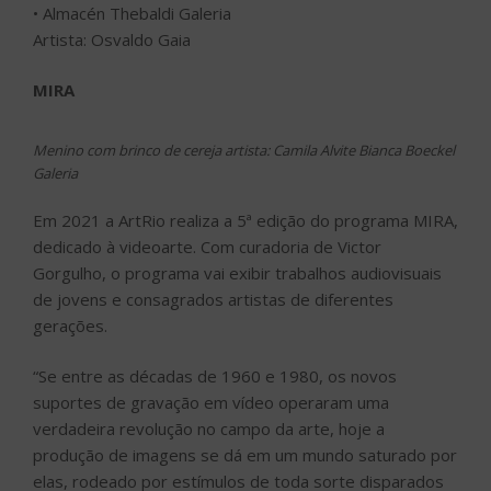
Gorgulho, o programa vai exibir trabalhos audiovisuais
de jovens e consagrados artistas de diferentes
gerações.
“Se entre as décadas de 1960 e 1980, os novos
suportes de gravação em vídeo operaram uma
verdadeira revolução no campo da arte, hoje a
produção de imagens se dá em um mundo saturado por
elas, rodeado por estímulos de toda sorte disparados
por telas de tamanhos e resoluções cada vez mais
vertiginosos.” indica o Victor.
Seguindo seu compromisso de valorização da arte
brasileira e latino-americana e de também estimular a
acessibilidade a arte, a ArtRio cede espaço para 16
importantes instituições apresentarem seu trabalho.
Instituições presentes na Marina da Glória
• Solar dos Abacaxis