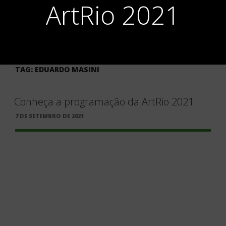
ArtRio 2021
TAG:
EDUARDO MASINI
Conheça a programação da ArtRio 2021
PUBLICADO
7 DE SETEMBRO DE 2021
EM
View of Rio de Janeiro, a partir de Thomas Ender artista: Vik Muniz
Galeria Nara Roesler
Em 2021, a
ArtRio
chega a sua 11ª edição e acontece