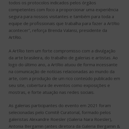
na comunicação de notícias relacionadas ao mundo da
arte, com a produção de um rico conteúdo publicado em
seu site, cobertura de eventos como exposições e
mostras, e forte atuação nas redes sociais.
As galerias participantes do evento em 2021 foram
selecionadas pelo Comitê Curatorial, formado pelos
galeristas Alexandre Roesler (Galeria Nara Roesler),
Antonia Bergamin (antes diretora da Galeria Bergamin &
Gomide), Filipe Masini e Eduardo Masini (Galeria
Athena), Gustavo Rebello (Gustavo Rebello Arte), e
Juliana Cintra (Silvia Cintra + Box 4).
Sem título (da série Algum lugar algum) Artista: Ana Calzavara
Mul.ti.plo Galeria
As galerias estão divididas em
dois programas
:
PANORAMA