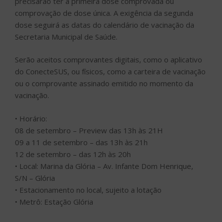
• Horário:
08 de setembro – Preview das 13h às 21H
09 a 11 de setembro – das 13h às 21h
12 de setembro – das 12h às 20h
• Local: Marina da Glória – Av. Infante Dom Henrique,
S/N – Glória
• Estacionamento no local, sujeito a lotação
• Metrô: Estação Glória
INÍCIO
SOBRE
ANUNCIE
ESTÚDIO ACESSO CULTURAL
GUIAS
PARCEIROS
CONTATO
POLÍTICA DE PRIVACIDADE
Facebook
Twitter
Instagram
Youtube
©
Copyright
2026 Acesso Cultural - Arte, Cultura Pop e Entretenimento