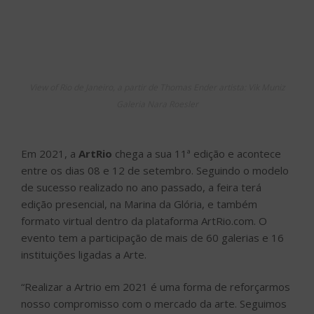
entre os dias 08 e 12 de setembro. Seguindo o modelo
de sucesso realizado no ano passado, a feira terá
edição presencial, na Marina da Glória, e também
formato virtual dentro da plataforma ArtRio.com. O
evento tem a participação de mais de 60 galerias e 16
instituições ligadas a Arte.
“Realizar a Artrio em 2021 é uma forma de reforçarmos
nosso compromisso com o mercado da arte. Seguimos
todos os protocolos indicados pelos órgãos
competentes com foco a proporcionar uma experiência
segura para nossos visitantes e também para toda a
equipe de profissionais que trabalha para fazer a ArtRio
acontecer”, reforça Brenda Valansi, presidente da
ArtRio.
A ArtRio tem um forte compromisso com a divulgação
da arte brasileira, do trabalho de galerias e artistas. Ao
logo do último ano, a ArtRio atuou de forma incessante