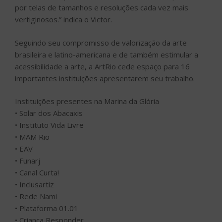
• Instituto Vida Livre
• MAM Rio
• EAV
• Funarj
• Canal Curta!
• Inclusartiz
• Rede Nami
• Plataforma 01.01
• Criança Responder
• MT Projetos de Arte
• Move Rio
• Secretaria de Cultura do Estado do Rio de Janeiro
Instituições presentes na feira online
• Potência Ativa
• MAR
• Artistas Latinas
Na Marina da Gloria também acontecerá agenda de