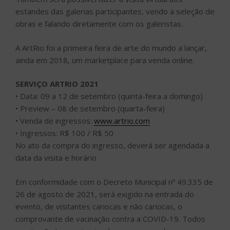
• Venda de ingressos:
www.artrio.com
• Ingressos: R$ 100 / R$ 50
No ato da compra do ingresso, deverá ser agendada a
data da visita e horário
Em conformidade com o Decreto Municipal nº 49.335 de
26 de agosto de 2021, será exigido na entrada do
evento, de visitantes cariocas e não cariocas, o
comprovante de vacinação contra a COVID-19. Todos
precisarão ter a primeira dose comprovada ou
comprovação de dose única. A exigência da segunda
dose seguirá as datas do calendário de vacinação da
Secretaria Municipal de Saúde.
Serão aceitos comprovantes digitais, como o aplicativo
do ConecteSUS, ou físicos, como a carteira de vacinação
ou o comprovante assinado emitido no momento da
vacinação.