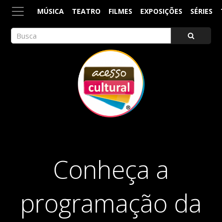
MÚSICA
TEATRO
FILMES
EXPOSIÇÕES
SÉRIES
ACESSO CULTURAL
Arte, Cultura Pop e Entretenimento
Conheça a
programação da