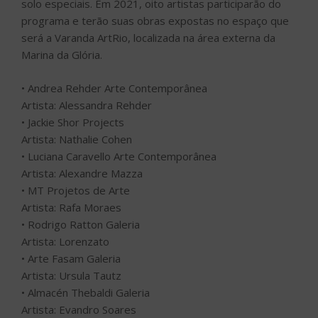
Artista: Alexandre Mazza
• MT Projetos de Arte
Artista: Rafa Moraes
• Rodrigo Ratton Galeria
Artista: Lorenzato
• Arte Fasam Galeria
Artista: Ursula Tautz
• Almacén Thebaldi Galeria
Artista: Evandro Soares
• Almacén Thebaldi Galeria
Artista: Osvaldo Gaia
MIRA
Menino com brinco de cereja artista: Camila Alvite Bianca Boeckel
Galeria
Em 2021 a ArtRio realiza a 5ª edição do programa MIRA,
dedicado à videoarte. Com curadoria de Victor