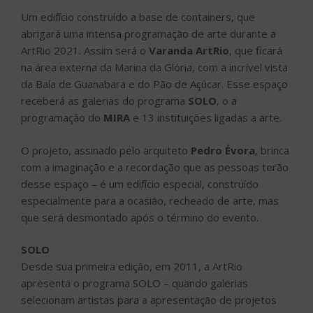
com a imaginação e a recordação que as pessoas terão
desse espaço – é um edifício especial, construído
especialmente para a ocasião, recheado de arte, mas
que será desmontado após o término do evento.
SOLO
Desde sua primeira edição, em 2011, a ArtRio
apresenta o programa SOLO – quando galerias
selecionam artistas para a apresentação de projetos
solo especiais. Em 2021, oito artistas participarão do
programa e terão suas obras expostas no espaço que
será a Varanda ArtRio, localizada na área externa da
Marina da Glória.
• Andrea Rehder Arte Contemporânea
Artista: Alessandra Rehder
• Jackie Shor Projects
Artista: Nathalie Cohen
• Luciana Caravello Arte Contemporânea