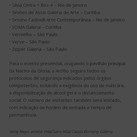
protocolos de segurança indicados pelos órgãos
competentes, incluindo a exigência do uso de máscara,
a disponibilização de álcool gel e o distanciamento
social. O número de visitantes também será limitado,
com indicação de horário de entrada e tempo de
permanência.
Série Alepo artista: Hilal Sami Hilal Cassia Bomeny Galeria
Um edifício construído a base de containers, que
abrigará uma intensa programação de arte durante a
ArtRio 2021. Assim será o
Varanda ArtRio
, que ficará
na área externa da Marina da Glória, com a incrível vista
da Baía de Guanabara e do Pão de Açúcar. Esse espaço
receberá as galerias do programa
SOLO
, o a
programação do
MIRA
e 13 instituições ligadas a arte.
O projeto, assinado pelo arquiteto
Pedro Évora
, brinca