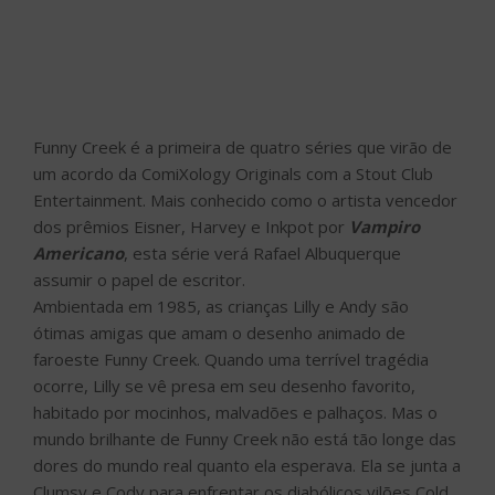
Funny Creek é a primeira de quatro séries que virão de
um acordo da ComiXology Originals com a Stout Club
Entertainment. Mais conhecido como o artista vencedor
dos prêmios Eisner, Harvey e Inkpot por
Vampiro
Americano
, esta série verá Rafael Albuquerque
assumir o papel de escritor.
Ambientada em 1985, as crianças Lilly e Andy são
ótimas amigas que amam o desenho animado de
faroeste Funny Creek. Quando uma terrível tragédia
ocorre, Lilly se vê presa em seu desenho favorito,
habitado por mocinhos, malvadões e palhaços. Mas o
mundo brilhante de Funny Creek não está tão longe das
dores do mundo real quanto ela esperava. Ela se junta a
Clumsy e Cody para enfrentar os diabólicos vilões Cold