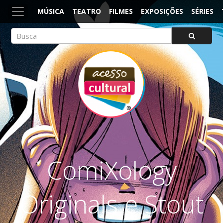
MÚSICA
TEATRO
FILMES
EXPOSIÇÕES
SÉRIES
ACESSO CULTURAL
Arte, Cultura Pop e Entretenimento
ComiXology
Originals e Stout