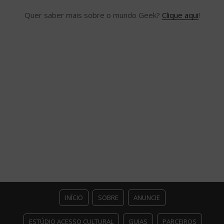
Quer saber mais sobre o mundo Geek?
Clique aqui
!
INÍCIO
SOBRE
ANUNCIE
ESTÚDIO ACESSO CULTURAL
GUIAS
PARCEIROS