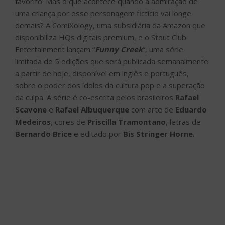
favorito. Mas o que acontece quando a admiração de
uma criança por esse personagem fictício vai longe
demais? A ComiXology, uma subsidiária da Amazon que
disponibiliza HQs digitais premium, e o Stout Club
Entertainment lançam “
Funny Creek
“, uma série
limitada de 5 edições que será publicada semanalmente
a partir de hoje, disponível em inglês e português,
sobre o poder dos ídolos da cultura pop e a superação
da culpa. A série é co-escrita pelos brasileiros
Rafael
Scavone
e
Rafael Albuquerque
com arte de
Eduardo
Medeiros
, cores de
Priscilla Tramontano
, letras de
Bernardo Brice
e editado por
Bis Stringer Horne
.