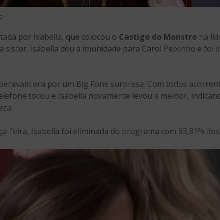
o
tada por Isabella, que colocou o
Castigo do Monstro
na líd
ister. Isabella deu a imunidade para Carol Peixinho e foi i
peravam era por um Big Fone surpresa. Com todos acorren
telefone tocou e Isabella novamente levou a melhor, indican
eza.
rça-feira, Isabella foi eliminada do programa com 63,81% do