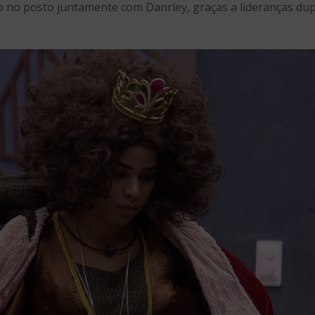
do no posto juntamente com Danrley, graças a lideranças dup