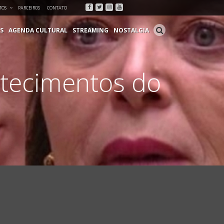
Facebook
Twitter
Instagram
Youtube
TOS
PARCEIROS
CONTATO
S
AGENDA CULTURAL
STREAMING
NOSTALGIA
ntecimentos do