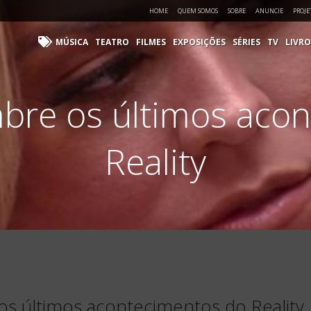
HOME
QUEM SOMOS
SOBRE
ANUNCIE
PROJE
MÚSICA
TEATRO
FILMES
EXPOSIÇÕES
SÉRIES
TV
LIVRO
bre os últimos aco
Reality
s últimos acontecimentos do Reality