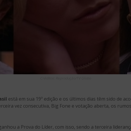
Créditos: Reprodução/TV Globo
sil
está em sua 19ª edição e os últimos dias têm sido de a
erceira vez consecutiva, Big Fone e votação aberta, os rum
anhou a Prova do Líder, com isso, sendo a terceira liderança