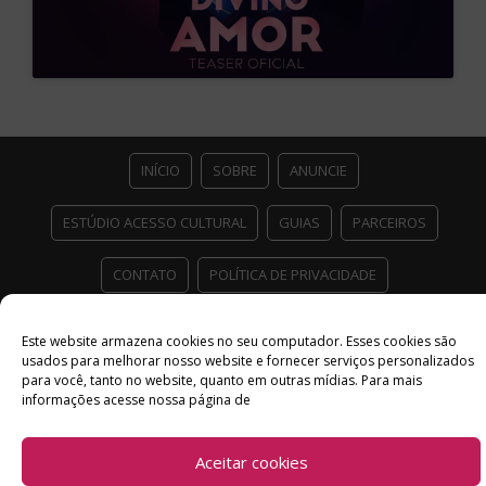
INÍCIO
SOBRE
ANUNCIE
ESTÚDIO ACESSO CULTURAL
GUIAS
PARCEIROS
CONTATO
POLÍTICA DE PRIVACIDADE
Facebook
Twitter
Instagram
Youtube
Este website armazena cookies no seu computador. Esses cookies são
usados ​​para melhorar nosso website e fornecer serviços personalizados
©
Copyright
2026 Acesso Cultural - Arte, Cultura Pop e Entretenimento
para você, tanto no website, quanto em outras mídias. Para mais
Desenvolvido por
Del Vieira
informações acesse nossa página de
Aceitar cookies