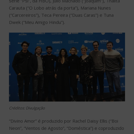
série “Psi”, da HBO), Julio Machado (“Joaquim”), Thalita
Carauta (“O Lobo atrás da porta”), Mariana Nunes
(“Carcereiros”), Teca Pereira (“Duas Caras”) e Tuna
Dwek (“Meu Amigo Hindu”).
Créditos: Divulgação
“Divino Amor” é produzido por Rachel Daisy Ellis (“Boi
Neon”, “Ventos de Agosto”, “Doméstica”) e coproduzido