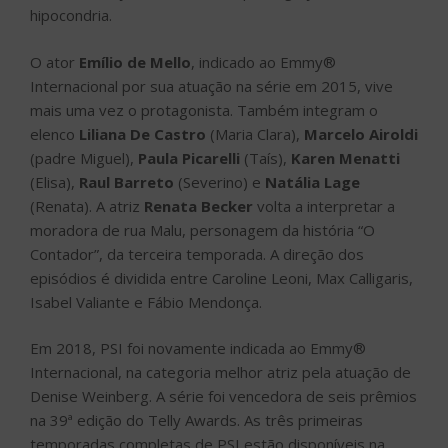
hipocondria.
O ator
Emílio de Mello
, indicado ao Emmy®
Internacional por sua atuação na série em 2015, vive
mais uma vez o protagonista. Também integram o
elenco
Liliana De Castro
(Maria Clara),
Marcelo Airoldi
(padre Miguel),
Paula Picarelli
(Taís),
Karen Menatti
(Elisa),
Raul Barreto
(Severino) e
Natália Lage
(Renata). A atriz
Renata Becker
volta a interpretar a
moradora de rua Malu, personagem da história “O
Contador”, da terceira temporada. A direção dos
episódios é dividida entre Caroline Leoni, Max Calligaris,
Isabel Valiante e Fábio Mendonça.
Em 2018, PSI foi novamente indicada ao Emmy®
Internacional, na categoria melhor atriz pela atuação de
Denise Weinberg. A série foi vencedora de seis prêmios
na 39ª edição do Telly Awards. As três primeiras
temporadas completas de PSI estão disponíveis na