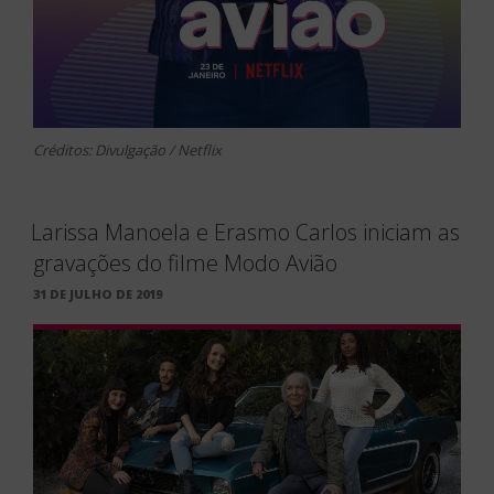
Créditos: Divulgação / Netflix
Larissa Manoela e Erasmo Carlos iniciam as
gravações do filme Modo Avião
PUBLICADO
31 DE JULHO DE 2019
EM