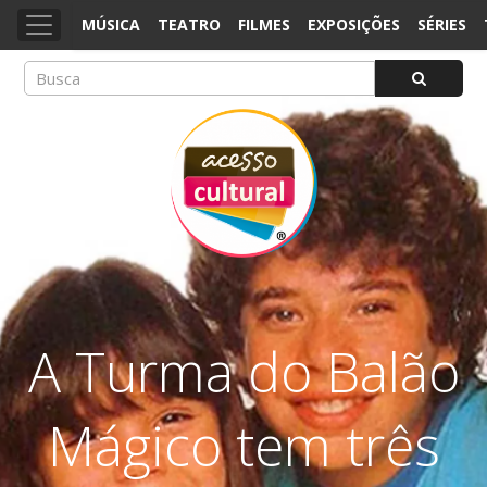
MÚSICA
TEATRO
FILMES
EXPOSIÇÕES
SÉRIES
ACESSO CULTURAL
Arte, Cultura Pop e Entretenimento
A Turma do Balão
Mágico tem três