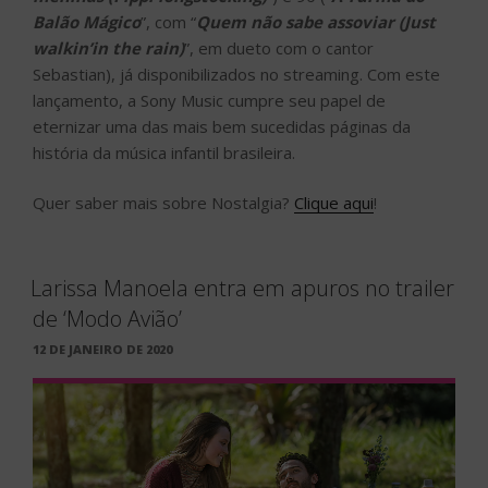
Balão Mágico
”, com “
Quem não sabe assoviar (Just
walkin’in the rain)
”, em dueto com o cantor
Sebastian), já disponibilizados no streaming. Com este
lançamento, a Sony Music cumpre seu papel de
eternizar uma das mais bem sucedidas páginas da
história da música infantil brasileira.
Quer saber mais sobre Nostalgia?
Clique aqui
!
Larissa Manoela entra em apuros no trailer
de ‘Modo Avião’
PUBLICADO
12 DE JANEIRO DE 2020
EM