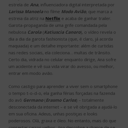
estrela de
Ana
, influenciadora digital interpretada por
Larissa Manoela
no filme
Modo Avião
, que marca a
estreia da atriz na
Netflix
e acaba de ganhar trailer.
Garota-propaganda de uma grife comandada pela
nebulosa
Carola
(
Katiuscia Canoro
), o vídeo revela o
dia a dia da garota fashionista (que, é claro, já acorda
maquiada) e um detalhe importante: além de curtidas
nas redes sociais, ela coleciona… multas de trânsito.
Certo dia, vidrada no celular enquanto dirige, Ana sofre
um acidente e vê sua vida virar do avesso, ou melhor,
entrar em modo avião.
Como castigo para aprender a viver sem o smartphone
o tempo t-o-d-o, ela ganha férias forçadas na fazenda
do avô
Germano
(
Erasmo Carlos
) – totalmente
desconectada da internet – e se vê obrigada a ajudá-lo
em sua oficina. Adeus, unhas postiças e looks
poderosos. Olá, graxa e óleo. No entanto, mais do que
consertar carros velhos, Ana descobre a chance de se