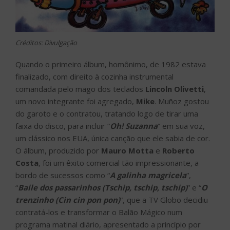
Créditos: Divulgação
Quando o primeiro álbum, homônimo, de 1982 estava
finalizado, com direito à cozinha instrumental
comandada pelo mago dos teclados
Lincoln Olivetti
,
um novo integrante foi agregado,
Mike
. Muñoz gostou
do garoto e o contratou, tratando logo de tirar uma
faixa do disco, para incluir “
Oh! Suzanna
” em sua voz,
um clássico nos EUA, única canção que ele sabia de cor.
O álbum, produzido por
Mauro Motta
e
Roberto
Costa
, foi um êxito comercial tão impressionante, a
bordo de sucessos como “
A galinha magricela
”,
“
Baile dos passarinhos (Tschip, tschip, tschip)
” e “
O
trenzinho (Cin cin pon pon)
”, que a TV Globo decidiu
contratá-los e transformar o Balão Mágico num
programa matinal diário, apresentado a princípio por