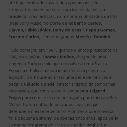
até hoje lembrados, cantados apenas por seus
integrantes ou em parceria com ícones da música
brasileira. Eram artistas, na maioria, contratados da CBS
(hoje Sony Music) do porte de
Roberto Carlos,
Djavan, Fábio Júnior, Baby do Brasil, Pepeu Gomes,
Erasmo Carlos
, além dos grupos
Metrô
e
Dominó
.
Tudo começou em 1981, quando o então presidente da
CBS, o visionário
Thomas Muñoz
, chegou de uma
viagem à Europa e viu que em países como França,
Espanha e Itália a música infantil estava prestes a
explodir. Daí trouxe ao Brasil uma série de músicas e
pediu a
Cláudio Condé
, diretor artístico da companhia
na ocasião, que contatasse o compositor
Edgard
Poças
para criar letras em português para tais canções.
Muñoz tratou então de buscar as crianças que
defenderiam esse repertório. A primeira que convidou
foi a pequena
Simony
, de apenas cinco anos, após vê-la
cantar no programa de TV do animador
Raul Gil
. A