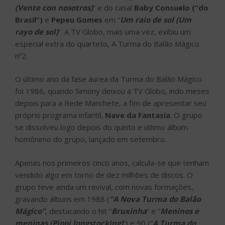
(Vente con nosotros)
” e do casal
Baby Consuelo (“do
Brasil”)
e
Pepeu Gomes
em “
Um raio de sol (Um
rayo de sol)
”. A TV Globo, mais uma vez, exibiu um
especial extra do quarteto, A Turma do Balão Mágico
nº2.
O último ano da fase áurea da Turma do Balão Mágico
foi 1986, quando Simony deixou a TV Globo, indo meses
depois para a Rede Manchete, a fim de apresentar seu
próprio programa infantil,
Nave da Fantasia
. O grupo
se dissolveu logo depois do quinto e último álbum
homônimo do grupo, lançado em setembro.
Apenas nos primeiros cinco anos, calcula-se que tenham
vendido algo em torno de dez milhões de discos. O
grupo teve ainda um revival, com novas formações,
gravando álbuns em 1988 (
“A Nova Turma do Balão
Mágico
”
, destacando o hit “
Bruxinha
” e “
Meninos e
meninas (Pippi longstocking)
”) e 90 (“
A Turma do