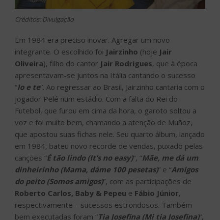
Créditos: Divulgação
Em 1984 era preciso inovar. Agregar um novo
integrante. O escolhido foi
Jairzinho
(hoje
Jair
Oliveira
), filho do cantor
Jair Rodrigues
, que à época
apresentavam-se juntos na Itália cantando o sucesso
“
Io e te
”. Ao regressar ao Brasil, Jairzinho cantaria com o
jogador Pelé num estádio. Com a falta do Rei do
Futebol, que furou em cima da hora, o garoto soltou a
voz e foi muito bem, chamando a atenção de Muñoz,
que apostou suas fichas nele. Seu quarto álbum, lançado
em 1984, bateu novo recorde de vendas, puxado pelas
canções “
É tão lindo (It’s no easy)
”, “
Mãe, me dá um
dinheirinho (Mama, dáme 100 pesetas)
” e “
Amigos
do peito (Somos amigos)
”, com as participações de
Roberto Carlos, Baby & Pepeu
e
Fábio Júnior
,
respectivamente – sucessos estrondosos. Também
bem executadas foram “
Tia Josefina (Mi tia Josefina)
”,