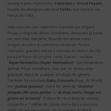
Simony e pelos humoristas
Castrinho
e
Orival Pessini
na pele do alienígena adorável
Fofão
, que estreou em
março de 1983.
Mais uma vez com repertório montado por Edgard
Poças, o segundo álbum, homônimo, desta vez já trazia
um som mais dançante, focando em temas como
amigos, escola e os primeiros romances. Foram
chamados grandes astros e estrelas do elenco da CBS
para participar do projeto, como Djavan – na faixa
“
Superfantástico (Super Fantastico)
”, que inicialmente
apenas Poças acreditava, mas que se tornou uma
gravação digna de qualquer antologia do gênero.
Também foi recrutada
Baby Consuelo
(hoje, do Brasil)
em “
Juntos (Juntos)
”, outro hit, além de “
Ursinho
pimpão (Mi osito pelón)
” e “
Ai meu nariz (Tengo un
grano an la nariz)
”. O disco foi recordista de vendas,
chegando a 1 milhão de cópias, numa época que isso
ainda não era tão comum, só na semana do Natal,