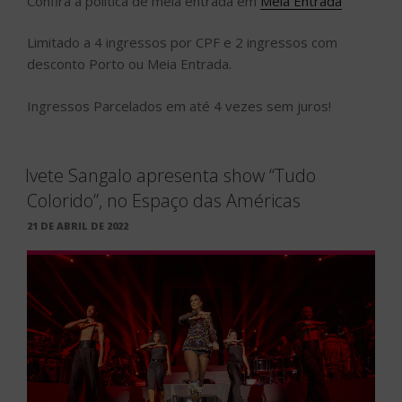
Confira a política de meia entrada em
Meia Entrada
Limitado a 4 ingressos por CPF e 2 ingressos com
desconto Porto ou Meia Entrada.
Ingressos Parcelados em até 4 vezes sem juros!
Ivete Sangalo apresenta show “Tudo
Colorido”, no Espaço das Américas
PUBLICADO
21 DE ABRIL DE 2022
EM