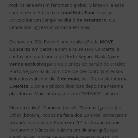
rock italiana em um fenômeno global. Måneskin já está
com o pé na estrada na
Loud Kids Tour
e vai se
apresentar em Sampa no
dia 9 de setembro
, e a
venda dos ingressos começa em maio.
O show em São Paulo é uma realização da
MOVE
Concerts
em parceria com a MERCURY Concerts, e
conta com o patrocínio da Porto Seguro Bank. A
pré-
venda exclusiva
para os clientes do cartão de crédito
Porto Seguro Bank, com 50% de desconto (ingressos
limitados) vai abrir dia
2 de maio
, às 10h, na plataforma
LivePass
. E para o público dois dias depois na mesma
plataforma. Mais informações em “SERVIÇO” abaixo.
Victoria (baixo), Damiano (vocal), Thomas (guitarra) e
Ethan (bateria), todos na faixa dos 20 anos, começaram
tocando nas ruas de Roma em 2015. Um ano depois
fundaram o Måneskin, palavra em dinamarquês que
significa luar. A mãe de Victoria é dinamarquesa. Em