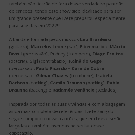
também não ficarão de fora desse verdadeiro panteão
de canções, tendo este show sido idealizado para ser
um grande presente que Ivete preparou especialmente
para seus fãs em 2022!!!
A banda é formada pelos músicos
Leo Brasileiro
(guitarra),
Marcelus Leone
(sax),
Elbermario
e
Márcio
Brasil
(percussão), Rudney (trompete),
Diego Freitas
(bateria),
Gigi
(contrabaixo),
Kainã do Gege
(percussão),
Paulo Ricardo – Cara de Cobra
(percussão),
Gilmar Chaves
(trombone),
Isabela
Barbosa
(backing),
Camila Braunna
(backing),
Pablo
Braunna
(backing) e
Radamés Venâncio
(teclados).
Inspirada por todas as suas vivências e com a bagagem
ainda mais completa de referências, Ivete Sangalo
segue compondo novas canções, que em breve serão
lançadas e também inseridas no setlist desse
espetáculo.