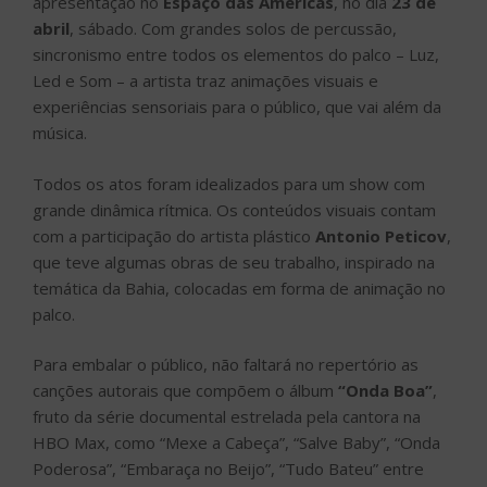
apresentação no
Espaço das Américas
, no dia
23 de
abril
, sábado. Com grandes solos de percussão,
sincronismo entre todos os elementos do palco – Luz,
Led e Som – a artista traz animações visuais e
experiências sensoriais para o público, que vai além da
música.
Todos os atos foram idealizados para um show com
grande dinâmica rítmica. Os conteúdos visuais contam
com a participação do artista plástico
Antonio Peticov
,
que teve algumas obras de seu trabalho, inspirado na
temática da Bahia, colocadas em forma de animação no
palco.
Para embalar o público, não faltará no repertório as
canções autorais que compõem o álbum
“Onda Boa”
,
fruto da série documental estrelada pela cantora na
HBO Max, como “Mexe a Cabeça”, “Salve Baby”, “Onda
Poderosa”, “Embaraça no Beijo”, “Tudo Bateu” entre