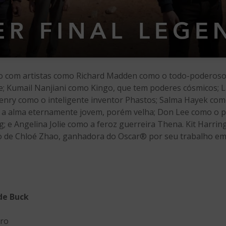
nco com artistas como Richard Madden como o todo-poderos
; Kumail Nanjiani como Kingo, que tem poderes cósmicos; L
enry como o inteligente inventor Phastos; Salma Hayek como 
, a alma eternamente jovem, porém velha; Don Lee como o 
 e Angelina Jolie como a feroz guerreira Thena. Kit Harrin
o de Chloé Zhao, ganhadora do Oscar® por seu trabalho e
de Buck
iro