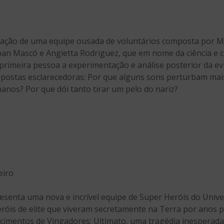
cipação de uma equipe ousada de voluntários composta por 
teban Mascó e Angietta Rodriguez, que em nome da ciência 
imeira pessoa a experimentação e análise posterior da evi
postas esclarecedoras: Por que alguns sons perturbam mais
nos? Por que dói tanto tirar um pelo do nariz?
eiro
esenta uma nova e incrível equipe de Super Heróis do Univ
eróis de elite que viveram secretamente na Terra por anos p
tecimentos de Vingadores: Ultimato, uma tragédia inesperada