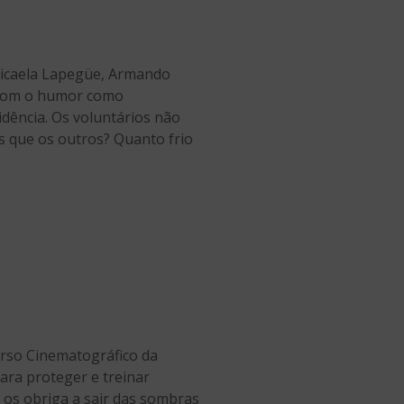
Micaela Lapegüe, Armando
e com o humor como
dência. Os voluntários não
 que os outros? Quanto frio
erso Cinematográfico da
ara proteger e treinar
 os obriga a sair das sombras