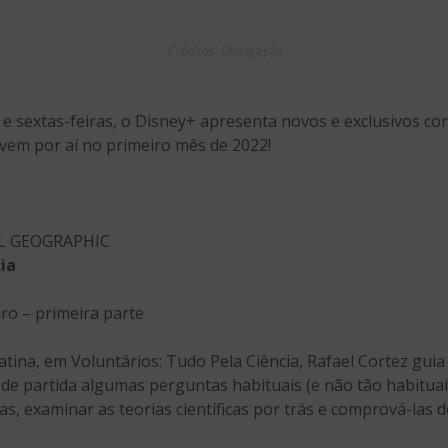
Créditos: Divulgação
 e sextas-feiras, o Disney+ apresenta novos e exclusivos c
 vem por aí no primeiro mês de 2022!
AL GEOGRAPHIC
ia
eiro – primeira parte
atina, em Voluntários: Tudo Pela Ciência, Rafael Cortez gui
 de partida algumas perguntas habituais (e não tão habitua
, examinar as teorias científicas por trás e comprová-las d