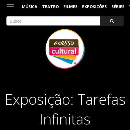
MÚSICA
TEATRO
FILMES
EXPOSIÇÕES
SÉRIES
ACESSO CULTURAL
Arte, Cultura Pop e Entretenimento
Exposição: Tarefas
Infinitas