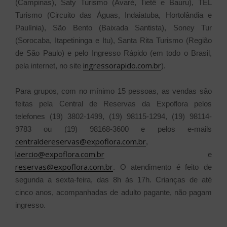
(Campinas), Saty Turismo (Avaré, Tietê e Bauru), TEL
Turismo (Circuito das Águas, Indaiatuba, Hortolândia e
Paulínia), São Bento (Baixada Santista), Soney Tur
(Sorocaba, Itapetininga e Itu), Santa Rita Turismo (Região
de São Paulo) e pelo Ingresso Rápido (em todo o Brasil,
ingressorapido.com.br
pela internet, no site
).
Para grupos, com no mínimo 15 pessoas, as vendas são
feitas pela Central de Reservas da Expoflora pelos
telefones (19) 3802-1499, (19) 98115-1294, (19) 98114-
9783 ou (19) 98168-3600 e pelos e-mails
centraldereservas@expoflora.com.br
,
laercio@expoflora.com.br
e
reservas@expoflora.com.br
. O atendimento é feito de
segunda a sexta-feira, das 8h às 17h. Crianças de até
cinco anos, acompanhadas de adulto pagante, não pagam
ingresso.