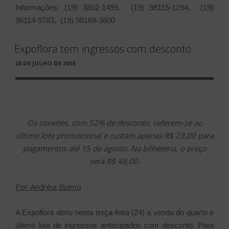
Informações: (19) 3802-1499, (19) 98115-1294, (19)
98114-9783, (19) 98168-3600
Expoflora tem ingressos com desconto
PUBLICADO
25 DE JULHO DE 2018
EM
Os convites, com 52% de desconto, referem-se ao
último lote promocional e custam apenas R$ 23,00 para
pagamentos até 15 de agosto. Na bilheteria, o preço
será R$ 48,00.
Por Andréia Bueno
A Expoflora abriu nesta terça-feira (24) a venda do quarto e
último lote de ingressos antecipados com desconto. Para