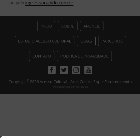
ingressorapido.com.br
ou pelo
INÍCIO
SOBRE
ANUNCIE
ESTÚDIO ACESSO CULTURAL
GUIAS
PARCEIROS
CONTATO
POLÍTICA DE PRIVACIDADE
Facebook
Twitter
Instagram
Youtube
©
Copyright
2026 Acesso Cultural - Arte, Cultura Pop e Entretenimento
Desenvolvido por
Del Vieira