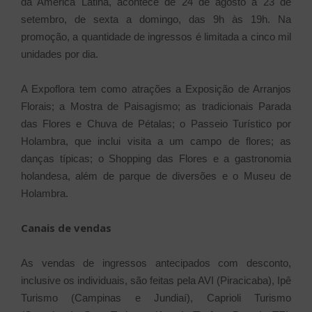
da América Latina, acontece de 24 de agosto a 23 de
setembro, de sexta a domingo, das 9h às 19h. Na
promoção, a quantidade de ingressos é limitada a cinco mil
unidades por dia.
A Expoflora tem como atrações a Exposição de Arranjos
Florais; a Mostra de Paisagismo; as tradicionais Parada
das Flores e Chuva de Pétalas; o Passeio Turístico por
Holambra, que inclui visita a um campo de flores; as
danças típicas; o Shopping das Flores e a gastronomia
holandesa, além de parque de diversões e o Museu de
Holambra.
Canais de vendas
As vendas de ingressos antecipados com desconto,
inclusive os individuais, são feitas pela AVI (Piracicaba), Ipê
Turismo (Campinas e Jundiaí), Caprioli Turismo