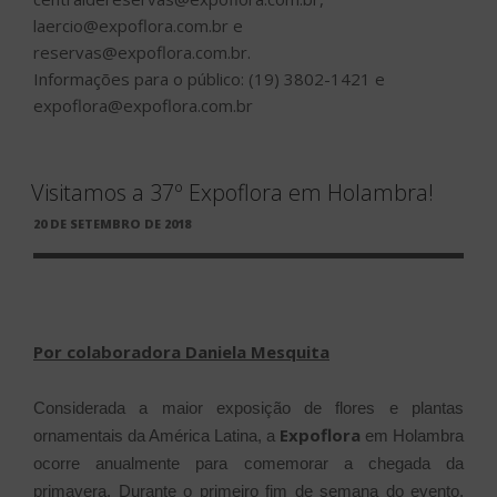
laercio@expoflora.com.br e
reservas@expoflora.com.br.
Informações para o público: (19) 3802-1421 e
expoflora@expoflora.com.br
Visitamos a 37º Expoflora em Holambra!
PUBLICADO
20 DE SETEMBRO DE 2018
EM
Por colaboradora Daniela Mesquita
Considerada a maior exposição de flores e plantas
Expoflora
ornamentais da América Latina, a
em Holambra
ocorre anualmente para comemorar a chegada da
primavera. Durante o primeiro fim de semana do evento,