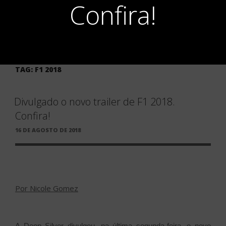
Confira!
TAG:
F1 2018
Divulgado o novo trailer de F1 2018.
Confira!
PUBLICADO
16 DE AGOSTO DE 2018
EM
Por Nicole Gomez
A Deep Silver divulgou, na última segunda-feira, o novo