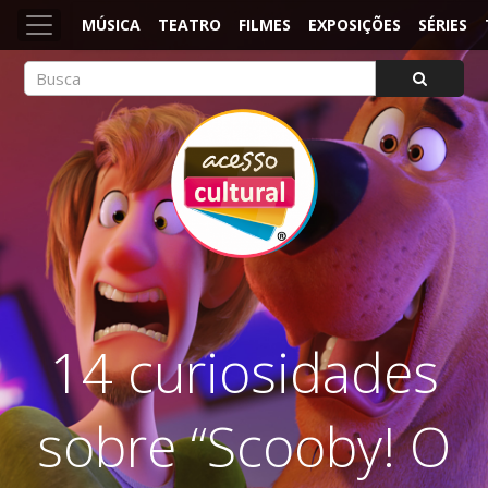
MÚSICA
TEATRO
FILMES
EXPOSIÇÕES
SÉRIES
ACESSO CULTURAL
Arte, Cultura Pop e Entretenimento
14 curiosidades
sobre “Scooby! O