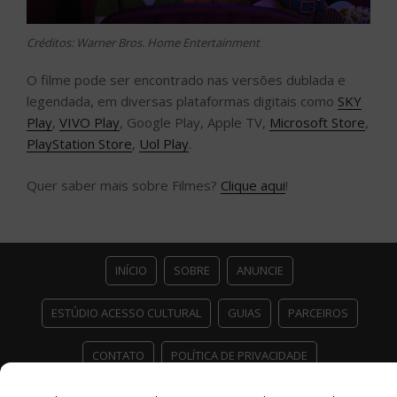
Créditos: Warner Bros. Home Entertainment
O filme pode ser encontrado nas versões dublada e
legendada, em diversas plataformas digitais como
SKY
Play
,
VIVO Play
, Google Play, Apple TV,
Microsoft Store
,
PlayStation Store
,
Uol Play
.
Quer saber mais sobre Filmes?
Clique aqui
!
INÍCIO
SOBRE
ANUNCIE
ESTÚDIO ACESSO CULTURAL
GUIAS
PARCEIROS
CONTATO
POLÍTICA DE PRIVACIDADE
Facebook
Twitter
Instagram
Youtube