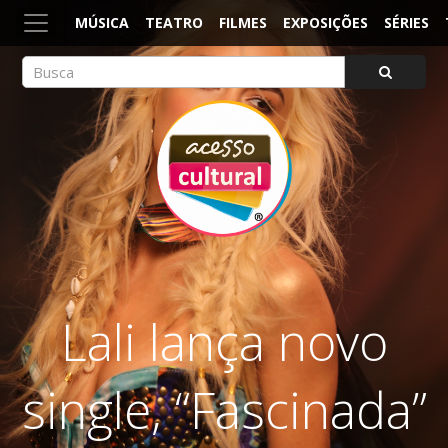
MÚSICA
TEATRO
FILMES
EXPOSIÇÕES
SÉRIES
ACESSO CULTURAL
Arte, Cultura Pop e Entretenimento
Lali lança novo
single, “Fascinada”