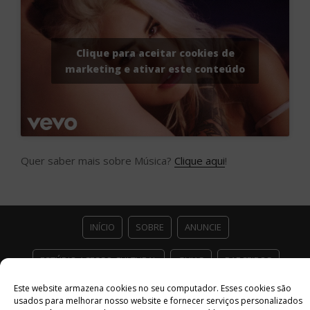
Clique para aceitar cookies de
marketing e ativar este conteúdo
Quer saber mais sobre Música?
Clique aqui
!
INÍCIO
SOBRE
ANUNCIE
ESTÚDIO ACESSO CULTURAL
GUIAS
PARCEIROS
Este website armazena cookies no seu computador. Esses cookies são
CONTATO
POLÍTICA DE PRIVACIDADE
usados ​​para melhorar nosso website e fornecer serviços personalizados